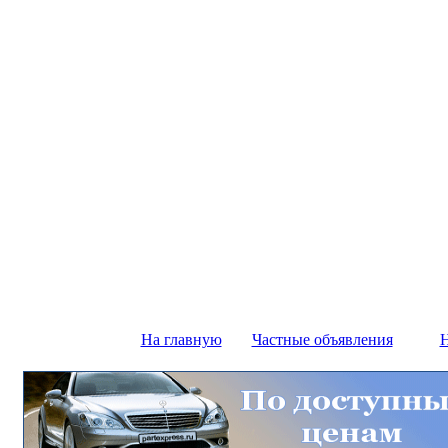
На главную
Частные объявления
Н