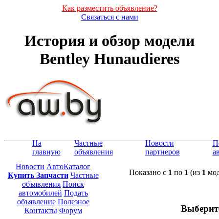
Как разместить объявление?
Связаться с нами
История и обзор модели
Bentley Hunaudieres
На
Частные
Новости
П
главную
объявления
партнеров
а
Новости
АвтоКаталог
Показано с
1
по
1
(из
1
мод
Купить Запчасти
Частные
объявления
Поиск
автомобилей
Подать
объявление
Полезное
Выберит
Контакты
Форум