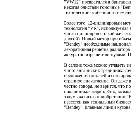
"VW12" превратился в британский
некогда блистали гоночные "Ben
технические особенности немецк
Более того, 12-цилиндровый мот
технология "VR", используемая 
число цилиндров с такой же легк
другой). Новый мотор при объеме
"Bentley" необходимые национал
декоративная решетка радиатора
аккуратно изрешетили пулями. 
В салоне тоже можно углядеть з
чисто английских традициях: со
и множество деталей из полирова
странное впечатление. Он даже в
честно говоря, не верится, что 
поклонников марки. Зато, возмо
задумывались о приобретении "
известен как гениальный бизнес
"Bentley": плавные линии кузова