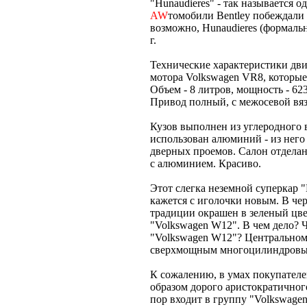
"Hunaudieres" - так называется 
AW
томобили Bentley побеждали в
возможно, Hunaudieres (формаль
г.
Технические характеристики дви
мотора Volkswagen VR8, которые
Объем - 8 литров, мощность - 623
Привод полный, с межосевой вяз
Кузов выполнен из углеродного 
использован алюминий - из нег
дверных проемов. Салон отделан 
с алюминием. Красиво.
Этот слегка неземной суперкар "
кажется с иголочки новым. В че
традиции окрашен в зеленый цве
"Volkswagen W12". В чем дело? 
"Volkswagen W12"? Центрально
сверхмощным многоцилиндровым
К сожалению, в умах покупателе
образом дорого аристократично
пор входит в группу "Volkswage