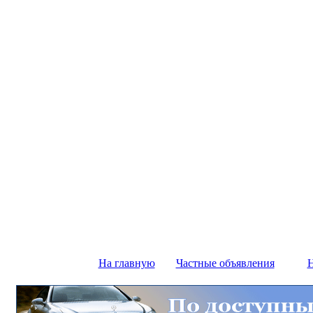
На главную
Частные объявления
Н