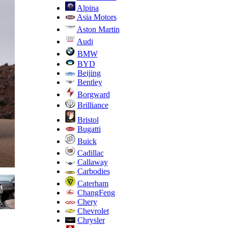
Alpina
Asia Motors
Aston Martin
Audi
BMW
BYD
Beijing
Bentley
Borgward
Brilliance
Bristol
Bugatti
Buick
Cadillac
Callaway
Carbodies
Caterham
ChangFeng
Chery
Chevrolet
Chrysler