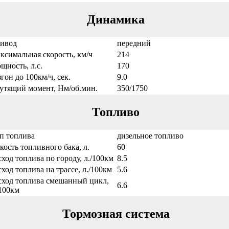
Динамика
ивод
передний
ксимальная скорость, км/ч
214
щность, л.с.
170
згон до 100км/ч, сек.
9.0
утящий момент, Нм/об.мин.
350/1750
Топливо
п топлива
дизельное топливо
кость топливного бака, л.
60
сход топлива по городу, л./100км
8.5
сход топлива на трассе, л./100км
5.6
сход топлива смешанный цикл,
6.6
/100км
Тормозная система