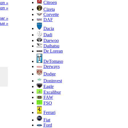
Citroen
an »
an »
Cizeta
Corvette
ме »
DAF
ыв »
Dacia
Dadi
Daewoo
Daihatsu
De Lorean
DeTomaso
Derways
Dodge
Doninvest
Eagle
Excalibur
FAW
FSO
Ferrari
Fiat
Ford