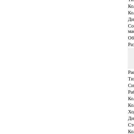
Ко
Ко
Ди
Со
мас
Об
Ра
Ра
Ти
Си
Ра
Ко
Ко
Хо
Ди
Ст
Ко