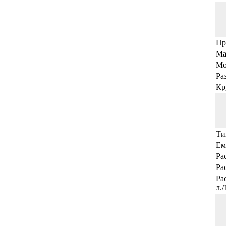
Пр
Ма
Мо
Ра
Кр
Ти
Ем
Ра
Ра
Ра
л.