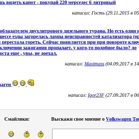
ь видеть капот - покупай 220 мерседес 6 литровый
написал: Гость (29.11.2015 в 05
обладателем двухлитрового дизельного турана. Но есть один 
цессе езды загорелась лампа неисправностей катализатора (о
 перестала гореть. Сейчас появляется при при повороте ключ
ключении зажигания пропадает. у кого-то подобное было? до
оста еще , увы, не доехал.
написал:
Maximass
(04.09.2017 в 14
ваген
написал:
Igor23F
(27.09.2017 в 06
Смайлики:
Выскажи свое мнение о
Volkswagen To