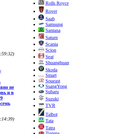
Rolls Royce
Rover
Saab
Samsung
Santana
Saturn
Scania
Scion
:59:32)
Seat
Shuanghuan
Skoda
у
Smart
Soueast
-
SsangYong
авно не
Subaru
овь и в
99
Suzuki
 семь
TVR
Talbot
:14:39)
Tata
Tatra
Tianma