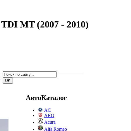
TDI MT (2007 - 2010)
м
АвтоКаталог
AC
ARO
Acura
Alfa Romeo