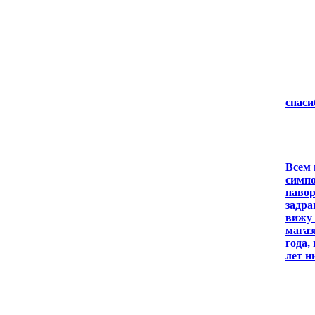
спаси
Всем 
симпо
навор
задра
вижу 
магаз
года,
лет н