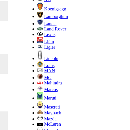
Koenigsegg
Lamborghini
Lancia
Land Rover
Lexus
Lifan
Ligier
Lincoln
Lotus
MAN
MG
Mahindra
Marcos
Maruti
Maserati
Maybach
Mazda
McLaren