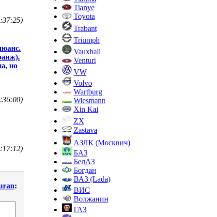
Tianye
Toyota
:37:25)
Trabant
Triumph
нюанс.
Vauxhall
ранж).
Venturi
а, но
VW
Volvo
Wartburg
:36:00)
Wiesmann
Xin Kai
ZX
Zastava
АЗЛК (Москвич)
:17:12)
БАЗ
БелАЗ
Богдан
ВАЗ (Lada)
uran
:
ВИС
Волжанин
ГАЗ