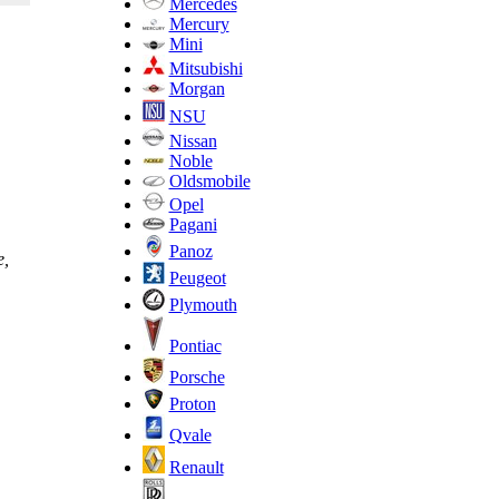
Mercedes
Mercury
Mini
Mitsubishi
Morgan
NSU
Nissan
Noble
Oldsmobile
Opel
Pagani
Panoz
е,
Peugeot
Plymouth
Pontiac
Porsche
Proton
Qvale
Renault