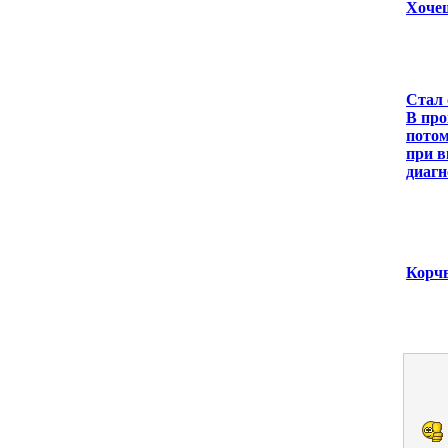
Хочеш
Стал 
В про
потом
при в
диагн
Корч