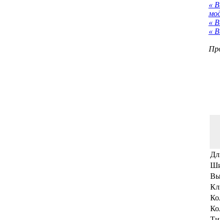
« 
мо
« В
« В
Про
Дл
Ши
Вы
Кл
Ко
Ко
Ти