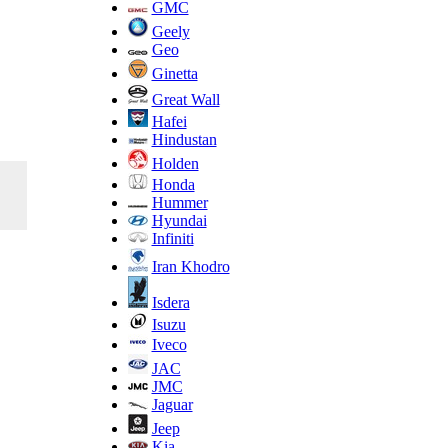
GMC
Geely
Geo
Ginetta
Great Wall
Hafei
Hindustan
Holden
Honda
Hummer
Hyundai
Infiniti
Iran Khodro
Isdera
Isuzu
Iveco
JAC
JMC
Jaguar
Jeep
Kia