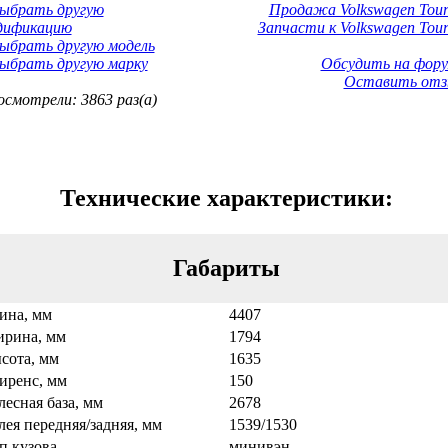
Выбрать другую
Продажа Volkswagen Tour
дификацию
Запчасти к Volkswagen Tour
ыбрать другую модель
ыбрать другую марку
Обсудить на фору
Оставить отз
смотрели: 3863 раз(а)
Технические характеристики:
Габариты
ина, мм
4407
рина, мм
1794
сота, мм
1635
иренс, мм
150
лесная база, мм
2678
лея передняя/задняя, мм
1539/1530
п кузова
минивэн