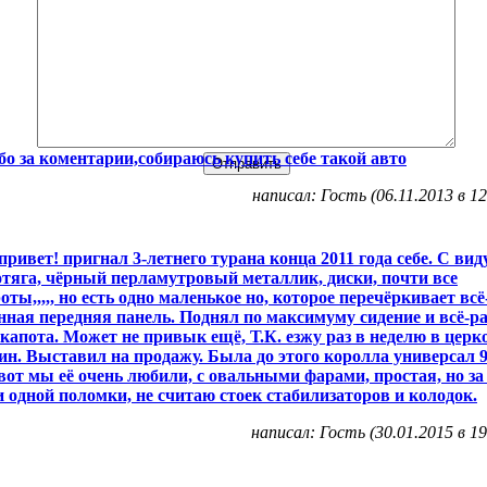
бо за коментарии,собираюсь купить себе такой авто
написал: Гость (06.11.2013 в 12
привет! пригнал 3-летнего турана конца 2011 года себе. С вид
тяга, чёрный перламутровый металлик, диски, почти все
оты,,,,, но есть одно маленькое но, которое перечёркивает всё
нная передняя панель. Поднял по максимуму сидение и всё-р
капота. Может не привык ещё, Т.К. езжу раз в неделю в церк
ин. Выставил на продажу. Была до этого королла универсал 
 вот мы её очень любили, с овальными фарами, простая, но за
и одной поломки, не считаю стоек стабилизаторов и колодок.
написал: Гость (30.01.2015 в 19