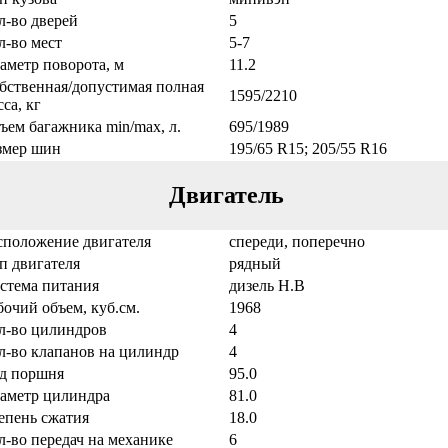
л-во дверей
5
л-во мест
5-7
аметр поворота, м
11.2
бственная/допустимая полная
1595/2210
са, кг
ъем багажника min/max, л.
695/1989
змер шин
195/65 R15; 205/55 R16
Двигатель
сположение двигателя
спереди, поперечно
п двигателя
рядный
стема питания
дизель Н.В
бочий объем, куб.см.
1968
л-во цилиндров
4
л-во клапанов на цилиндр
4
д поршня
95.0
аметр цилиндра
81.0
епень сжатия
18.0
л-во передач на механике
6