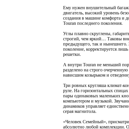
Ему нужен внушительный багажн
двигатель, высокий уровень без
создания в машине комфорта и д
Touran последнего поколения.
Углы плавно скруглены, габарит
строгий, чем яркий… Таковы вне
предыдущего, так и нынешнего. Э
поколение, корректируется лишь
решетки.
А внутри Touran не меньший пор
разделено на строго очерченную
нависшим козырьком и отведенн
Три ровных кругляша климат-конт
руле. На горизонтальных спицах
пары одинаковых маленьких кно
компьютером и музыкой. Звучан
динамиков управляет единственн
серая магнитола.
«Человек Семейный», присматри
абсолютно любой комплекции. О