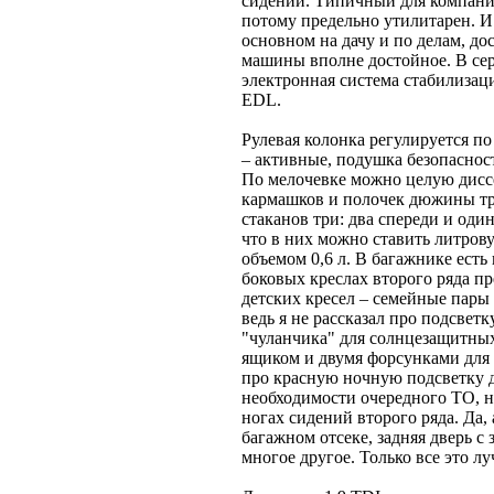
сидений. Типичный для компании
потому предельно утилитарен. И 
основном на дачу и по делам, до
машины вполне достойное. В с
электронная система стабилизац
EDL.
Рулевая колонка регулируется п
– активные, подушка безопаснос
По мелочевке можно целую диссе
кармашков и полочек дюжины три
стаканов три: два спереди и оди
что в них можно ставить литров
объемом 0,6 л. В багажнике есть
боковых креслах второго ряда пр
детских кресел – семейные пары 
ведь я не рассказал про подсвет
"чуланчика" для солнцезащитных
ящиком и двумя форсунками для 
про красную ночную подсветку 
необходимости очередного ТО, н
ногах сидений второго ряда. Да, 
багажном отсеке, задняя дверь 
многое другое. Только все это лу