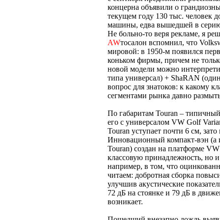
концерна объявили о грандиозны
текущем году 130 тыс. человек 
машины, едва вышедшей в сери
Не больно-то веря рекламе, я ре
AW
тосалон вспомнил, что Volks
мировой: в 1950-м появился пер
коньком фирмы, причем не только
новой модели можно интерпретир
типа универсал) + ShaRAN (один
вопрос для знатоков: к какому к
сегментами рынка давно размыт
По габаритам Touran – типичны
его с универсалом VW Golf Varia
Touran уступает почти 6 см, зато
Инновационный компакт-вэн (а
Touran) создан на платформе VW 
классовую принадлежность, но и
например, в том, что оцинкован
читаем: добротная сборка повыс
улучшив акустические показател
72 дБ на стоянке и 79 дБ в движ
возникает.
Пошедший внезапно дождь выяви