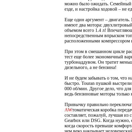
можно было ожидать. Семейны
езде, и настройка ходовой – не 
Еще один аргумент – двигатель. 
имеют два мотора: двухлитровый
объемом всего 1.4 л! Впечатляю
непосредственным впрыском топ
расположенными компрессором и
При этом в смешанном цикле расх
тест еще более экономичный вар
турбонаддувом. Он тратит меньше
дизельного, а не бензина!
И не будем забывать о том, что н
быстро. Touran пушкой выстрелив
000 об/мин. Другое дело, что д
ведь бензиновые моторы только н
Привычку правильно переключат
AW
томатическая коробка передач
составляет, пожалуй, лучшая из
Gearbox или DSG. Когда нужно, 
когда скорость превыше комфорта
чем веко накрывает человеческий