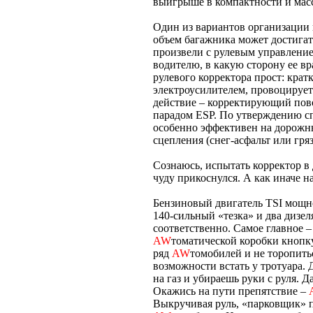
выигрыше в компактности и масс
Один из вариантов организации
объем багажника может достига
произвели с рулевым управление
водителю, в какую сторону ее в
рулевого корректора прост: кра
электроусилителем, провоцируе
действие – корректирующий пов
парадом ESP. По утверждению сп
особенно эффективен на дорожн
сцепления (снег-асфальт или гряз
Сознаюсь, испытать корректор в
чуду прикоснулся. А как иначе 
Бензиновый двигатель TSI мощно
140-сильный «тезка» и два дизеля
соответственно. Самое главное 
AW
томатической коробки кнопку
ряд
AW
томобилей и не торопить
возможности встать у тротуара. 
на газ и убираешь руки с руля. Д
Окажись на пути препятствие –
Выкручивая руль, «парковщик» 