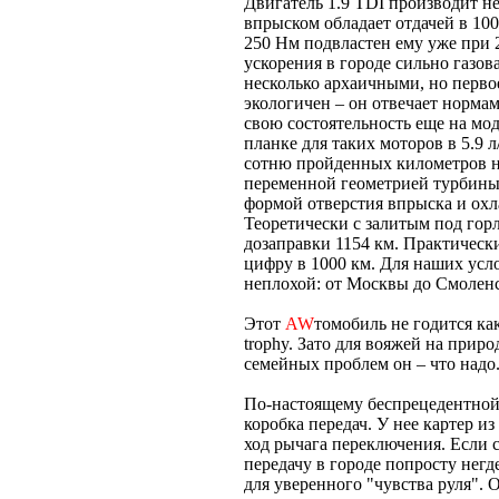
Двигатель 1.9 TDI производит н
впрыском обладает отдачей в 100
250 Нм подвластен ему уже при 
ускорения в городе сильно газов
несколько архаичными, но перво
экологичен – он отвечает нормам
свою состоятельность еще на мод
планке для таких моторов в 5.9 
сотню пройденных километров на 
переменной геометрией турбины 
формой отверстия впрыска и ох
Теоретически с залитым под гор
дозаправки 1154 км. Практическ
цифру в 1000 км. Для наших усло
неплохой: от Москвы до Смоленск
Этот
AW
томобиль не годится ка
trophy. Зато для вояжей на прир
семейных проблем он – что надо.
По-настоящему беспрецедентной 
коробка передач. У нее картер и
ход рычага переключения. Если 
передачу в городе попросту негд
для уверенного "чувства руля". 