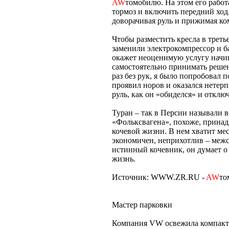
AW
томобилю. На этом его работ
тормоз и включить передний ход
доворачивая руль и прижимая ком
Чтобы разместить кресла в третье
заменили электрокомпрессор и б
окажет неоценимую услугу начи
самостоятельно принимать реше
раз без рук, я было попробовал
проявил норов и оказался нетерп
руль, как он «обиделся» и отключ
Туран – так в Персии называли 
«Фольксвагена», похоже, принад
кочевой жизни. В нем хватит ме
экономичен, неприхотлив – межс
истинный кочевник, он думает о 
жизнь.
Источник: WWW.ZR.RU -
AW
то
Мастер парковки
Компания VW освежила компактн