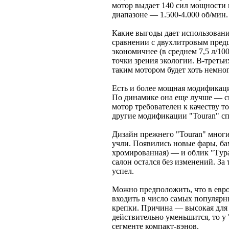
мотор выдает 140 сил мощности 
диапазоне — 1.500-4.000 об/мин
Какие выгоды дает использовани
сравнении с двухлитровым пред
экономичнее (в среднем 7,5 л/10
точки зрения экологии. В-третьи
таким мотором будет хоть немног
Есть и более мощная модификаци
По динамике она еще лучше — ск
мотор требователен к качеству то
другие модификации "Touran" сп
Дизайн прежнего "Touran" мног
учли. Появились новые фары, ба
хромированная) — и облик "Tура
салон остался без изменений. За
успел.
Можно предположить, что в евро
входить в число самых популярн
крепки. Причина — высокая для э
действительно уменьшится, то у 
сегменте компакт-вэнов.