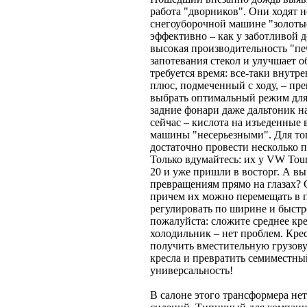
работа "дворников". Они ходят не
снегоуборочной машине "золотые 
эффективно – как у заботливой 
высокая производительность "пе
запотевания стекол и улучшает о
требуется время: все-таки внутр
плюс, подмеченный с ходу, – пр
выбрать оптимальный режим для
задние фонари даже дальтоник на
сейчас – кислота на изъеденные
машины "несерьезными". Для тог
достаточно провести несколько 
Только вдумайтесь: их у VW Tour
20 и уже пришли в восторг. А в
превращениям прямо на глазах? С
причем их можно перемещать в п
регулировать по ширине и быстр
пожалуйста: сложите среднее кр
холодильник – нет проблем. Крес
получить вместительную грузову
кресла и превратить семиместны
универсальность!
В салоне этого трансформера не