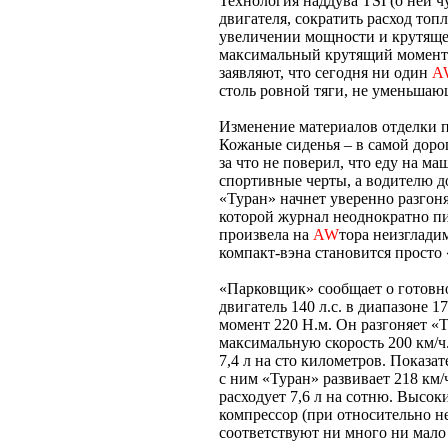
Технология наддува TSI (о ней 
двигателя, сократить расход топ
увеличении мощности и крутяще
максимальный крутящий момент 
заявляют, что сегодня ни один
A
столь ровной тяги, не уменьшаю
Изменение материалов отделки п
Кожаные сиденья – в самой доро
за что не поверил, что еду на м
спортивные черты, а водителю д
«Туран» начнет уверенно разгон
которой журнал неоднократно пи
произвела на
AW
тора неизглади
компакт-вэна становится просто
«Парковщик» сообщает о готовно
двигатель 140 л.с. в диапазоне
момент 220 Н.м. Он разгоняет «Т
максимальную скорость 200 км/ч
7,4 л на сто километров. Показа
с ним «Туран» развивает 218 км/ч,
расходует 7,6 л на сотню. Высок
компрессор (при относительно не
соответствуют ни много ни мало