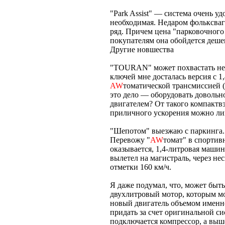
"Park Assist" — система очень у
необходимая. Недаром фольксва
ряд. Причем цена "парковочного
покупателям она обойдется деше
Другие новшества
"TOURAN" может похвастать не то
ключей мне досталась версия с 1
AW
томатической трансмиссией 
это дело — оборудовать доволь
двигателем? От такого компактвэ
приличного ускорения можно лиш
"Шепотом" выезжаю с паркинга.
Перевожу "
AW
томат" в спортив
оказывается, 1,4-литровая машин
вылетел на магистраль, через не
отметки 160 км/ч.
Я даже подумал, что, может быть
двухлитровый мотор, которым мо
новый двигатель объемом именно 
придать за счет оригинальной с
подключается компрессор, а выше