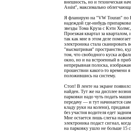
внешность, но и техническая на
Assist", максимально облегчающа
Я фланирую на "VW Touran" по 
надеждой где-нибудь припарковат
звезды Тома Круза с Кэти Холмс
Проезжая квартал за кварталом, 
так как мне в этом деле помогает
электроника стала сканировать
"высматривая" пространство, куд
том, что свободного куска асфаль
окно, но и на встроенный в при
непрерывная полоска, изобража
прошествии какого-то времени я 
положившись на систему.
Стоп! В ленте на экране появилс
найден. Тут же на дисплее возни
парковки надо чуть подать маши
передачу — и тут начинается сам
кладу руки на колени), придава
без участия водителя едет задн
Мне остается лишь слегка нажим
электроника подаст сигнал, когд
на парковку ушло не больше 15 с