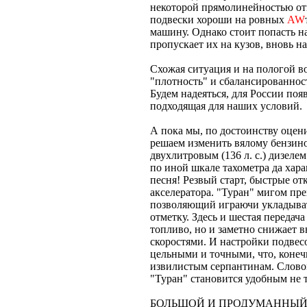
некоторой прямолинейностью от
подвески хороши на ровных
AW
машину. Однако стоит попасть н
пропускает их на кузов, вновь 
Схожая ситуация и на пологой во
"плотность" и сбалансированност
Будем надеяться, для России поя
подходящая для наших условий.
А пока мы, по достоинству оцени
решаем изменить вялому бензин
двухлитровым (136 л. с.) дизеле
по иной шкале тахометра да хара
песня! Резвый старт, быстрые о
акселератора. "Туран" мигом пр
позволяющий играючи укладыват
отметку. Здесь и шестая передача
топливо, но и заметно снижает
скоростями. И настройки подвес
цельными и точными, что, конеч
извилистым серпантинам. Слово
"Туран" становится удобным не т
БОЛЬШОЙ И ПРОДУМАННЫ