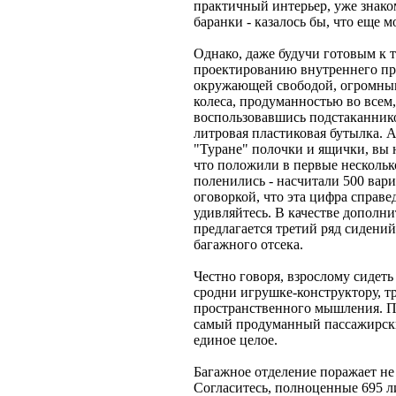
практичный интерьер, уже знако
баранки - казалось бы, что еще
Однако, даже будучи готовым к
проектированию внутреннего про
окружающей свободой, огромным
колеса, продуманностью во всем
воспользовавшись подстаканнико
литровая пластиковая бутылка. 
"Туране" полочки и ящички, вы не
что положили в первые нескольк
поленились - насчитали 500 вар
оговоркой, что эта цифра справ
удивляйтесь. В качестве дополн
предлагается третий ряд сидени
багажного отсека.
Честно говоря, взрослому сидеть 
сродни игрушке-конструктору, 
пространственного мышления. По
самый продуманный пассажирский
единое целое.
Багажное отделение поражает не
Согласитесь, полноценные 695 ли