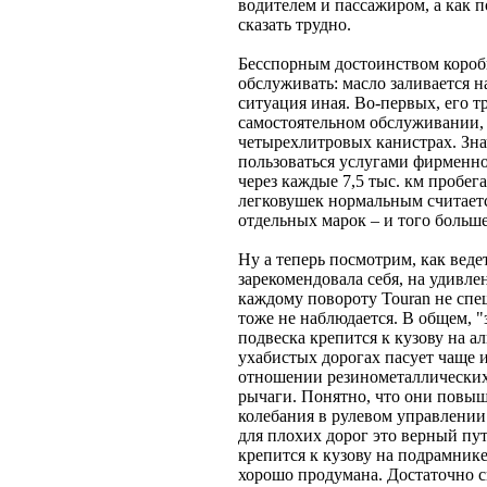
водителем и пассажиром, а как 
сказать трудно.
Бесспорным достоинством коробк
обслуживать: масло заливается н
ситуация иная. Во-первых, его тр
самостоятельном обслуживании,
четырехлитровых канистрах. Зна
пользоваться услугами фирменно
через каждые 7,5 тыс. км пробег
легковушек нормальным считается
отдельных марок – и того больше
Ну а теперь посмотрим, как веде
зарекомендовала себя, на удивлен
каждому повороту Touran не спе
тоже не наблюдается. В общем, "
подвеска крепится к кузову на 
ухабистых дорогах пасует чаще и
отношении резинометаллических
рычаги. Понятно, что они повы
колебания в рулевом управлении
для плохих дорог это верный пут
крепится к кузову на подрамник
хорошо продумана. Достаточно с