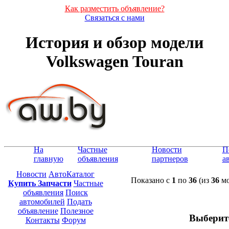
Как разместить объявление?
Связаться с нами
История и обзор модели
Volkswagen Touran
На
Частные
Новости
П
главную
объявления
партнеров
а
Новости
АвтоКаталог
Показано с
1
по
36
(из
36
мо
Купить Запчасти
Частные
объявления
Поиск
автомобилей
Подать
объявление
Полезное
Выберит
Контакты
Форум