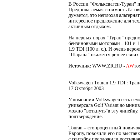
В России "Фольксваген-Туран" п
Предполагаемая стоимость базово
думается, это неплохая альтерна
интересное предложение для тех
активным отдыхом.
На первых порах "Туран" предпо
бензиновыми моторами - 101 и 1
1,9 TDI (100 л. с.). И очень вер
"Шарана" окажется резвее своих
Источник: WWW.ZR.RU -
AW
то
Volkswagen Touran 1.9 TDI : Тра
17 Октября 2003
У компании Volkswagen есть се
универсала Golf Variant до минив
можно "воткнуть"в эту линейку. 
подтверждение.
Touran – стопроцентный новичок
Европу, повозили его по выстав
с сентября предложили россиянам