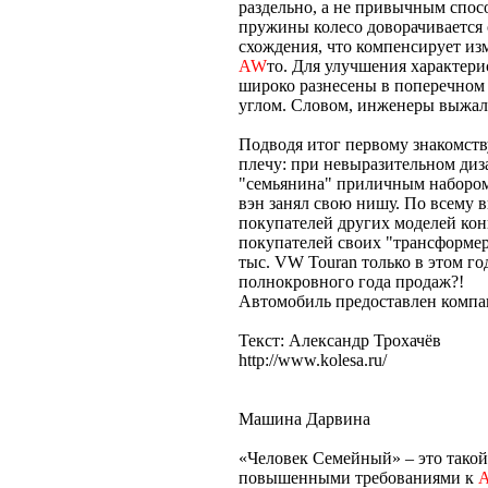
раздельно, а не привычным спос
пружины колесо доворачивается 
схождения, что компенсирует из
AW
то. Для улучшения характер
широко разнесены в поперечном 
углом. Словом, инженеры выжали
Подводя итог первому знакомству
плечу: при невыразительном диз
"семьянина" приличным набором 
вэн занял свою нишу. По всему 
покупателей других моделей конц
покупателей своих "трансформер
тыс. VW Touran только в этом го
полнокровного года продаж?!
Автомобиль предоставлен компа
Текст: Александр Трохачёв
http://www.kolesa.ru/
Машина Дарвина
«Человек Семейный» – это такой
повышенными требованиями к