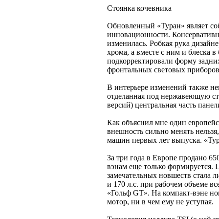
Стоянка кочевника
Обновленный «Туран» являет соб
инновационности. Консервативн
изменилась. Робкая рука дизайн
хрома, а вместе с ним и блеска 
подкорректировали форму задних
фронтальных световых приборов 
В интерьере изменений также не
отделанная под нержавеющую ст
версий) центральная часть панел
Как объяснил мне один европейс
внешность сильно менять нельзя
машин первых лет выпуска. «Тур
За три года в Европе продано 65
вэнам еще только формируется. 
замечательных новшеств стала 
и 170 л.с. при рабочем объеме вс
«Гольф GT». На компакт-вэне но
мотор, ни в чем ему не уступая.