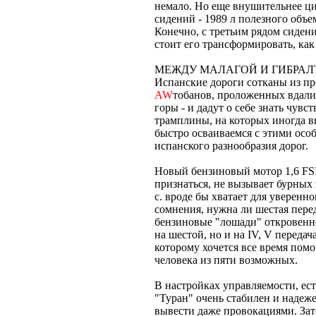
немало. Но еще внушительнее ц
сидений - 1989 л полезного объе
Конечно, с третьим рядом сиден
стоит его трансформировать, как
МЕЖДУ МАЛАГОЙ И ГИБРА
Испанские дороги сотканы из п
AW
тобанов, проложенных вдали 
горы - и дадут о себе знать чув
трамплины, на которых иногда 
быстро осваиваемся с этими осо
испанского разнообразия дорог.
Новый бензиновый мотор 1,6 FSI
признаться, не вызывает бурных
с. вроде бы хватает для уверенн
сомнения, нужна ли шестая пере
бензиновые "лошади" откровенно
на шестой, но и на IV, V переда
которому хочется все время помо
человека из пяти возможных.
В настройках управляемости, ес
"Туран" очень стабилен и надеже
вывести даже провокациями. Зат