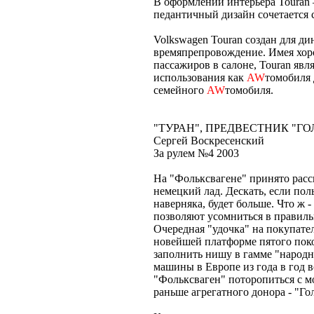
В оформлении интерьера Touran 
педантичный дизайн сочетается 
Volkswagen Touran создан для 
времяпрепровождение. Имея хо
пассажиров в салоне, Touran яв
использования как
AW
томобиля 
семейного
AW
томобиля.
"ТУРАН", ПРЕДВЕСТНИК "ГО
Сергей Воскресенский
За рулем №4 2003
На "Фольксвагене" принято расск
немецкий лад. Дескать, если пол
наверняка, будет больше. Что ж 
позволяют усомниться в правиль
Очередная "удочка" на покупате
новейшей платформе пятого по
заполнить нишу в гамме "народ
машины в Европе из года в год в
"Фольксваген" поторопиться с м
раньше агрегатного донора - "Го