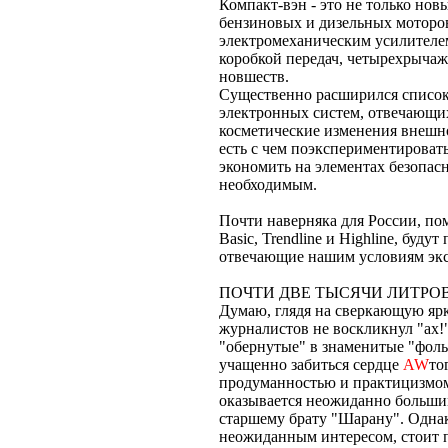
Компакт-вэн - это не только нов
бензиновых и дизельных моторов
электромеханическим усилителем
коробкой передач, четырехрычаж
новшеств.
Существенно расширился список
электронных систем, отвечающих
косметические изменения внешно
есть с чем поэкспериментироват
экономить на элементах безопас
необходимым.
Почти наверняка для России, п
Basic, Trendline и Highline, бу
отвечающие нашим условиям эксп
ПОЧТИ ДВЕ ТЫСЯЧИ ЛИТРО
Думаю, глядя на сверкающую ярк
журналистов не воскликнул "ах!
"обернутые" в знаменитые "фоль
учащенно забиться сердце
AW
то
продуманностью и практицизмом,
оказывается неожиданно большим
старшему брату "Шарану". Однак
неожиданным интересом, стоит п