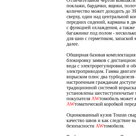
Отличительной чертой компактвэ
поклажи, бардачки, ящики, поло
количество может доходить до 39
сверху, один над центральной ко
передних сидений, карманы в дв
с функцией охлаждения, а также 
багажнике под полом - несколько
для шин с герметиком, запаской 
далее.
Обширная базовая комплектация 
блокировку замков с дистанцион
вида с электрорегулировкой и об
электроприводом. Гамма двигател
впрыском плюс два турбодизеля - 1
настроенным гражданам доступе
традиционной системой впрыска.
установлены шестиступенчатые 
покупателя
AW
томобиль может 
AW
томатической коробкой перед
Оцинкованный кузов Touran свар
качество швов и как следствие 
безопасности
AW
томобиля.