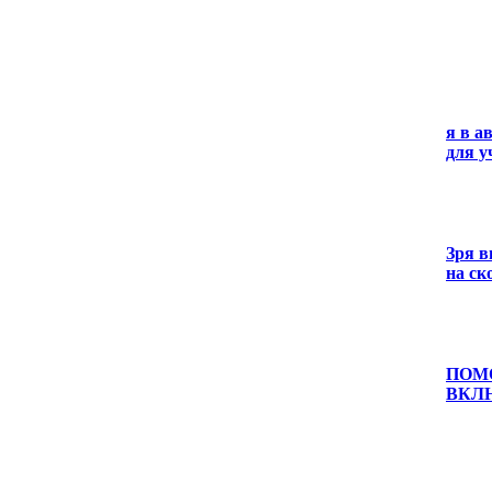
я в а
для у
Зря в
на ск
ПОМО
ВКЛ