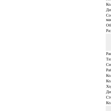
Ко
Ди
Со
мас
Об
Ра
Ра
Ти
Си
Ра
Ко
Ко
Хо
Ди
Ст
Ко