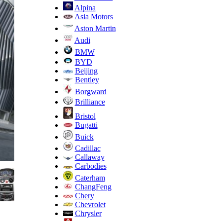
Alpina
Asia Motors
Aston Martin
Audi
BMW
BYD
Beijing
Bentley
Borgward
Brilliance
Bristol
Bugatti
Buick
Cadillac
Callaway
Carbodies
Caterham
ChangFeng
Chery
Chevrolet
Chrysler