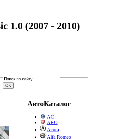
 1.0 (2007 - 2010)
м
АвтоКаталог
AC
ARO
Acura
Alfa Romeo