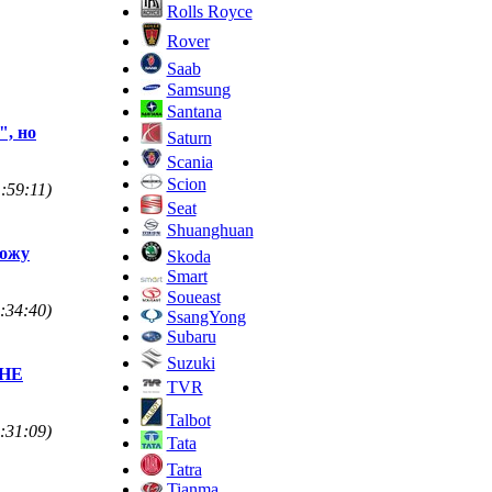
Rolls Royce
Rover
Saab
Samsung
Santana
", но
Saturn
Scania
Scion
:59:11)
Seat
Shuanghuan
хожу
Skoda
Smart
Soueast
:34:40)
SsangYong
Subaru
Suzuki
 НЕ
TVR
Talbot
:31:09)
Tata
Tatra
Tianma