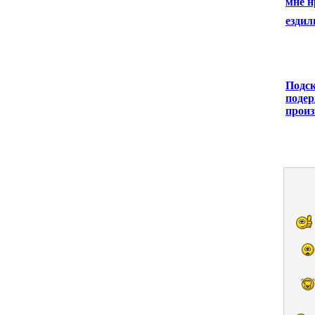
мне н
ездил
Подск
подер
произ