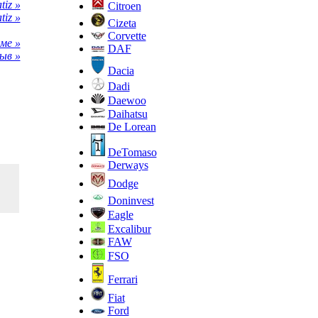
iz »
Citroen
iz »
Cizeta
Corvette
ме »
DAF
ыв »
Dacia
Dadi
Daewoo
Daihatsu
De Lorean
DeTomaso
Derways
Dodge
Doninvest
Eagle
Excalibur
FAW
FSO
Ferrari
Fiat
Ford