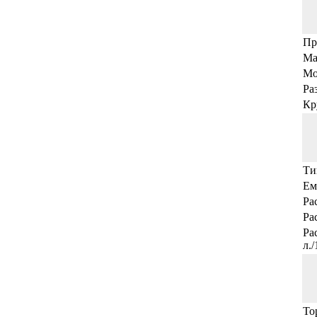
Пр
Ма
Мо
Ра
Кр
Ти
Ем
Ра
Ра
Ра
л.
То