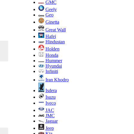
GMC
Geely
Geo
Ginetta
Great Wall
Hafei
Hindustan
Holden
Honda
Hummer
Hyundai
Infiniti
Iran Khodro
Isdera
Isuzu
Iveco
JAC
JMC
Jaguar
Jeep
Kia