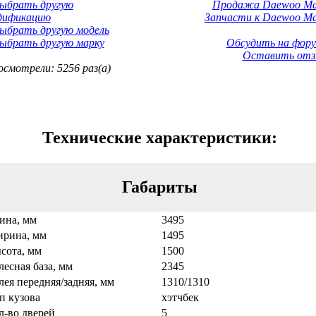
Выбрать другую
Продажа Daewoo Mat
дификацию
Запчасти к Daewoo Mat
ыбрать другую модель
ыбрать другую марку
Обсудить на фору
Оставить отз
смотрели: 5256 раз(а)
Технические характеристики:
Габариты
ина, мм
3495
рина, мм
1495
сота, мм
1500
лесная база, мм
2345
лея передняя/задняя, мм
1310/1310
п кузова
хэтчбек
л-во дверей
5