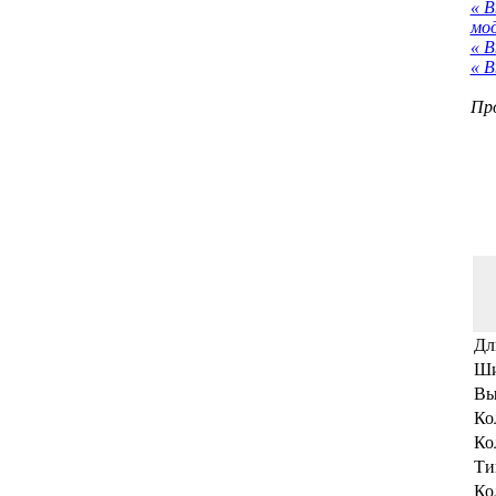
« 
мо
« В
« В
Про
Дл
Ши
Вы
Ко
Ко
Ти
Ко