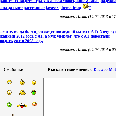
равится!заводится сразу в любой мороз,экономичная,надежн
и на дальнее расстояние.javascript:emoticon('
')
написал: Гость (14.05.2013 в 17
ажите, когда был произведет последний матиз с АТ? Хочу ку
жанный 2012 года с АТ, а муж уверяет, что с АТ перестали
водить уже в 2008 году.
написал: Гость (04.03.2014 в 05
Смайлики:
Выскажи свое мнение о
Daewoo Mat