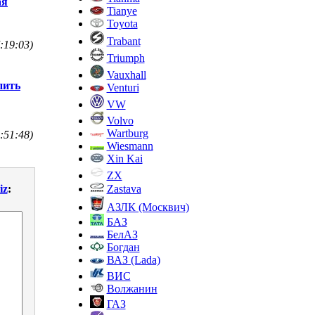
ая
Tianye
Toyota
Trabant
:19:03)
Triumph
Vauxhall
пить
Venturi
VW
Volvo
Wartburg
:51:48)
Wiesmann
Xin Kai
ZX
Zastava
iz
:
АЗЛК (Москвич)
БАЗ
БелАЗ
Богдан
ВАЗ (Lada)
ВИС
Волжанин
ГАЗ