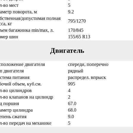
л-во мест
5
аметр поворота, м
9.2
бственная/допустимая полная
795/1270
са, кг
ъем багажника min/max, л.
170/845
змер шин
155/65 R13
Двигатель
сположение двигателя
спереди, поперечно
п двигателя
рядный
стема питания
распредел. впрыск
бочий объем, куб.см.
995
л-во цилиндров
4
л-во клапанов на цилиндр
2
д поршня
67.0
аметр цилиндра
68.0
епень сжатия
9.0
л-во передач на механике
5