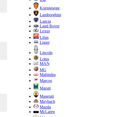
Koenigsegg
Lamborghini
Lancia
Land Rover
Lexus
Lifan
Ligier
Lincoln
Lotus
MAN
MG
Mahindra
Marcos
Maruti
Maserati
Maybach
Mazda
McLaren