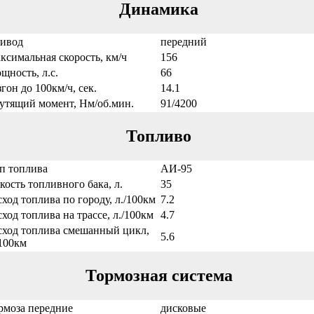
Динамика
ивод
передний
ксимальная скорость, км/ч
156
щность, л.с.
66
згон до 100км/ч, сек.
14.1
утящий момент, Нм/об.мин.
91/4200
Топливо
п топлива
АИ-95
кость топливного бака, л.
35
сход топлива по городу, л./100км
7.2
сход топлива на трассе, л./100км
4.7
сход топлива смешанный цикл,
5.6
/100км
Тормозная система
рмоза передние
дисковые