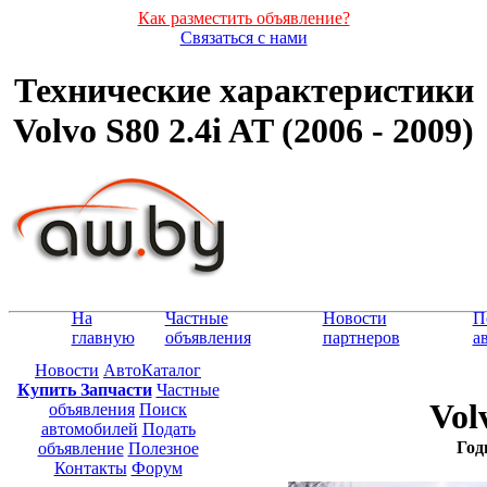
Как разместить объявление?
Связаться с нами
Технические характеристики
Volvo S80 2.4i AT (2006 - 2009)
На
Частные
Новости
П
главную
объявления
партнеров
а
Новости
АвтоКаталог
Купить Запчасти
Частные
Vol
объявления
Поиск
автомобилей
Подать
Год
объявление
Полезное
Контакты
Форум