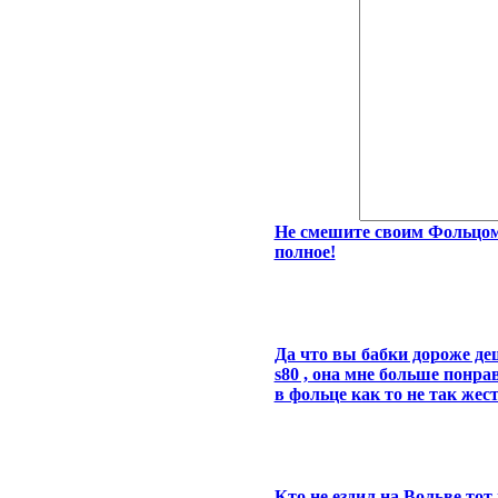
Не смешите своим Фольцом
полное!
Да что вы бабки дороже деш
s80 , она мне больше понра
в фольце как то не так жес
Кто не ездил на Вольве тот