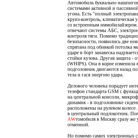
Автомобиль буквально нашпигов
системами активной и пассивной
угона. Есть "полный электропаке
круиз-контроль, климатическая у
со встроенным иммобилайзером.
отвечают системы АБС, электрон
контроля тяги. Помимо традицио
безопасности, появились две нов
спрятана под обивкой потолка м
ударе в борт занавеска надувает
стойки кузова. Другая защита - 
(WHIPS). Она в корне изменила
подголовник двигаются назад по
тела и гася энергию удара.
Делового человека порадует ин
телефон стандарта GSM с функци
на центральной консоли, микрофо
динамик - в подголовнике сиден
расположены на рулевом колесе. 
в центральный подлокотник. Поп
AW
томобиля в Москву сразу же 
отменной.
Но помимо самих электронных си