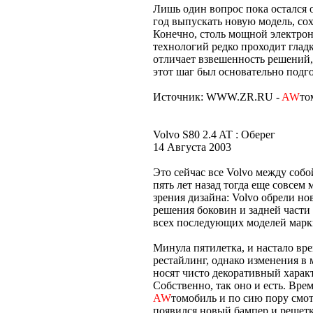
Лишь один вопрос пока остался
год выпускать новую модель, сох
Конечно, столь мощной электрон
технологий редко проходит гладк
отличает взвешенность решений, 
этот шаг был основательно подг
Источник: WWW.ZR.RU -
AW
то
Volvo S80 2.4 AT : Оберег
14 Августа 2003
Это сейчас все Volvo между соб
пять лет назад тогда еще совсем
зрения дизайна: Volvo обрели но
решения боковин и задней част
всех последующих моделей марк
Минула пятилетка, и настало вре
рестайлинг, однако изменения в
носят чисто декоративный харак
Собственно, так оно и есть. Вре
AW
томобиль и по сию пору смот
появился новый бампер и решетк