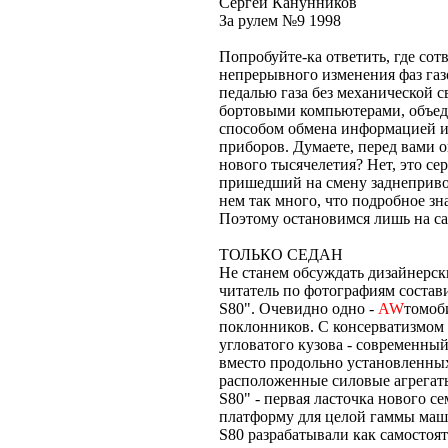
Сергей Канунников
За рулем №9 1998
Попробуйте-ка ответить, где со
непрерывного изменения фаз газ
педалью газа без механической с
бортовыми компьютерами, объед
способом обмена информацией и
приборов. Думаете, перед вами о
нового тысячелетия? Нет, это 
пришедший на смену заднеприво
нем так много, что подробное зн
Поэтому остановимся лишь на с
ТОЛЬКО СЕДАН
Не станем обсуждать дизайнерски
читатель по фотографиям состав
S80". Очевидно одно -
AW
томоби
поклонников. С консерватизмом 
угловатого кузова - современны
вместо продольно установленных
расположенные силовые агрегаты
S80" - первая ласточка нового 
платформу для целой гаммы маши
S80 разрабатывали как самостоя