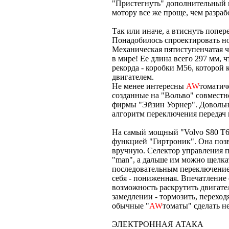
"Пристегнуть" дополнительный
мотору все же проще, чем разра
Так или иначе, а втиснуть попе
Понадобилось спроектировать н
Механическая пятиступенчатая ч
в мире! Ее длина всего 297 мм, 
рекорда - коробки М56, которо
двигателем.
Не менее интересны
AW
томатич
созданные на "Вольво" совместн
фирмы "Эйзин Уорнер". Довольн
алгоритм переключения передач 
На самый мощный "Volvo S80 Т
функцией "Гиртроник". Она позв
вручную. Селектор управления п
"man", а дальше им можно щелка
последовательным переключением
себя - пониженная. Впечатление 
возможность раскрутить двигате
замедлении - тормозить, переход
обычные "
AW
томаты" сделать не
ЭЛЕКТРОННАЯ АТАКА