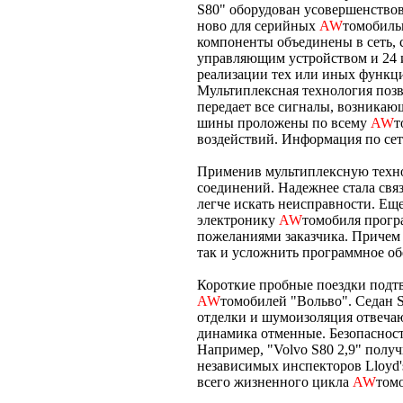
S80" оборудован усовершенствов
ново для серийных
AW
томобиль
компоненты объединены в сеть,
управляющим устройством и 24 
реализации тех или иных функц
Мультиплексная технология позв
передает все сигналы, возникающ
шины проложены по всему
AW
т
воздействий. Информация по сет
Применив мультиплексную техно
соединений. Надежнее стала свя
легче искать неисправности. Е
электронику
AW
томобиля прогр
пожеланиями заказчика. Причем 
так и усложнить программное о
Короткие пробные поездки подт
AW
томобилей "Вольво". Седан S
отделки и шумоизоляция отвечаю
динамика отменные. Безопасност
Например, "Volvo S80 2,9" полу
независимых инспекторов Lloyd's
всего жизненного цикла
AW
томо