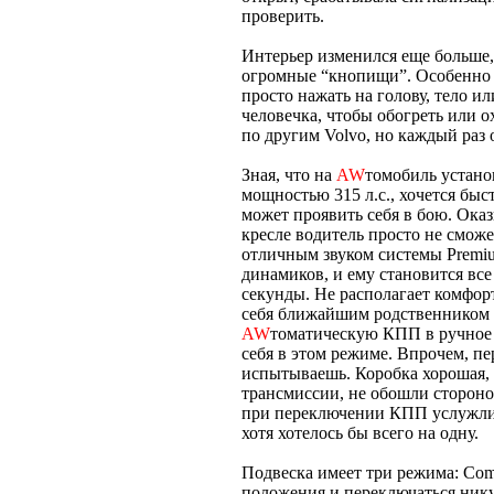
проверить.
Интерьер изменился еще больше, 
огромные “кнопищи”. Особенно 
просто нажать на голову, тело и
человечка, чтобы обогреть или 
по другим Volvo, но каждый раз 
Зная, что на
AW
томобиль устано
мощностью 315 л.с., хочется быст
может проявить себя в бою. Ока
кресле водитель просто не смож
отличным звуком системы Premiu
динамиков, и ему становится все 
секунды. Не располагает комфорт
себя ближайшим родственником л
AW
томатическую КПП в ручное 
себя в этом режиме. Впрочем, пе
испытываешь. Коробка хорошая, 
трансмиссии, не обошли стороной
при переключении КПП услужливо
хотя хотелось бы всего на одну.
Подвеска имеет три режима: Comfo
положения и переключаться никуд