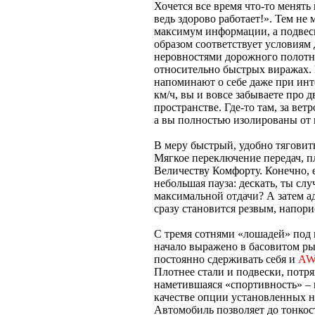
Хочется все время что-то менят
ведь здорово работает!». Тем не
максимум информации, а подвеск
образом соответствует условиям
неровностями дорожного полотна
относительно быстрых виражах.
напоминают о себе даже при инт
км/ч, вы и вовсе забываете про д
пространстве. Где-то там, за ве
а вы полностью изолированы от
В меру быстрый, удобно тяговит
Мягкое переключение передач, п
Величеству Комфорту. Конечно, е
небольшая пауза: дескать, ты сл
максимальной отдачи? А затем а
сразу становится резвым, напори
С тремя сотнями «лошадей» под 
начало выражено в басовитом ры
постоянно сдерживать себя и
A
Плотнее стали и подвески, потр
наметившаяся «спортивность» –
качестве опции установленных н
Автомобиль позволяет до тонко