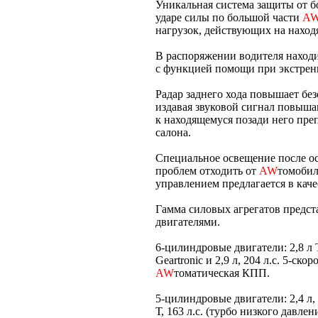
Уникальная система защиты от б
ударе силы по большой части
A
нагрузок, действующих на наход
В распоряжении водителя наход
с функцией помощи при экстре
Радар заднего хода повышает без
издавая звуковой сигнал повы
к находящемуся позади него пре
салона.
Специальное освещение после ос
проблем отходить от
AW
томобил
управлением предлагается в каче
Гамма силовых агрегатов предс
двигателями.
6-цилиндровые двигатели: 2,8 л Т
Geartronic и 2,9 л, 204 л.с. 5-ск
AW
томатическая КПП.
5-цилиндровые двигатели: 2,4 л, 170
Т, 163 л.с. (турбо низкого давлени