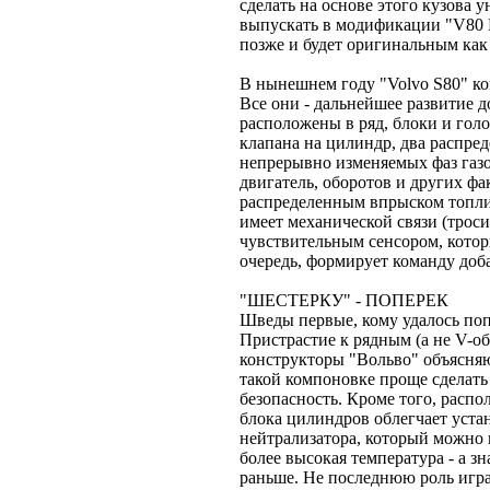
сделать на основе этого кузова у
выпускать в модификации "V80 И
позже и будет оригинальным как 
В нынешнем году "Volvo S80" к
Все они - дальнейшее развитие 
расположены в ряд, блоки и голо
клапана на цилиндр, два распре
непрерывно изменяемых фаз газор
двигатель, оборотов и других ф
распределенным впрыском топлив
имеет механической связи (троси
чувствительным сенсором, котор
очередь, формирует команду доба
"ШЕСТЕРКУ" - ПОПЕРЕК
Шведы первые, кому удалось поп
Пристрастие к рядным (а не V-о
конструкторы "Вольво" объясняю
такой компоновке проще сделать
безопасность. Кроме того, расп
блока цилиндров облегчает уста
нейтрализатора, который можно 
более высокая температура - а з
раньше. Не последнюю роль игра