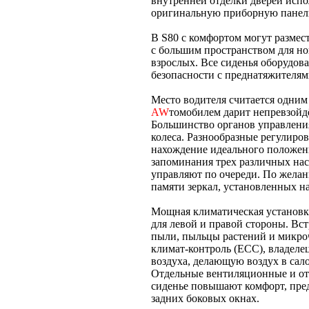
внутренней отделки дверей исп
оригинальную приборную панель,
В S80 с комфортом могут размес
с большим пространством для но
взрослых. Все сиденья оборудо
безопасности с преднатяжителям
Место водителя считается одним
AW
томобилем дарит непревзойд
Большинство органов управления
колеса. Разнообразные регулиров
нахождение идеального положен
запоминания трех различных наст
управляют по очереди. По желан
памяти зеркал, установленных на
Мощная климатическая установк
для левой и правой стороны. Вс
пыли, пыльцы растений и микро
климат-контроль (ECC), владеле
воздуха, делающую воздух в сал
Отдельные вентиляционные и от
сиденье повышают комфорт, пред
задних боковых окнах.