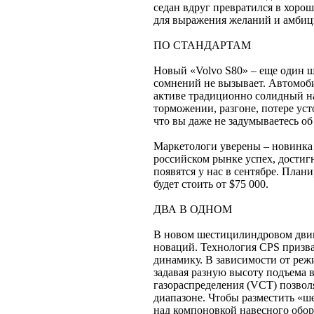
седан вдруг превратился в хоро
для выражения желаний и амбиц
ПО СТАНДАРТАМ
Новый «Volvo S80» – еще один ш
сомнений не вызывает. Автомоби
активе традиционно солидный н
торможении, разгоне, потере уст
что вы даже не задумываетесь об
Маркетологи уверены – новинка 
российском рынке успех, достиг
появятся у нас в сентябре. План
будет стоить от $75 000.
ДВА В ОДНОМ
В новом шестицилиндровом двигат
новаций. Технология CPS призва
динамику. В зависимости от реж
задавая разную высоту подъема
газораспределения (VCT) позвол
диапазоне. Чтобы разместить «ше
над компоновкой навесного обору