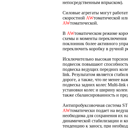
непосредственным впрыском).
Силовые агрегаты могут работат
скоростной
AW
томатической или
AW
томатической.
В
AW
томатическом режиме короб
схемы и моменты переключения в
поклонник более активного упр
переключить коробку в ручной р
Исключительно высокая торсионн
подвесок повышают способност
подвеска ведущих передних колес
link. Результатом является стаб
дороге, а также, что не менее в
подвеска задних колес Multi-lin
установки колес и ширину колеи
также сбалансированность и пре
Антипробуксовочная система STC
AW
томатически подает на ведущ
необходима для сохранения их н
динамической стабилизации и ко
тенденцию к заносу, при необхо