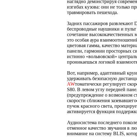
наглядно демонстрируя современ
изгибах кузова: они не только п
травмировать пешехода.
Задних пассажиров развлекают 
беспроводные наушники и пульт 
сочетание высококачественных м
это особая аура взаимоотношен
цветовая гамма, качество матери
панели, гармонии просторных си
истинно «вольвовской» централь
проникаешься логикой взаимоот
Вот, например, адаптивный круи
удерживать безопасную дистанц
AW
томатически регулирует ско
S80. В левом углу передней пан
(предупреждение о возможном с
скорости сближения зазевавшего
пучок красного света, проециру
активируется функция поддержк
Аудиосистема последнего поколен
отменное качество звучания в лю
внимание на систему BLIS, кот