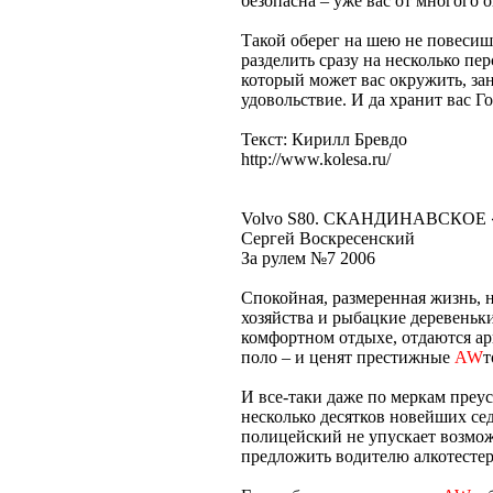
безопасна – уже вас от многого 
Такой оберег на шею не повесиш
разделить сразу на несколько пе
который может вас окружить, за
удовольствие. И да хранит вас Г
Текст: Кирилл Бревдо
http://www.kolesa.ru/
Volvo S80. СКАНДИНАВСКОЕ 
Сергей Воскресенский
За рулем №7 2006
Спокойная, размеренная жизнь, 
хозяйства и рыбацкие деревеньки
комфортном отдыхе, отдаются ар
поло – и ценят престижные
AW
т
И все-таки даже по меркам преу
несколько десятков новейших се
полицейский не упускает возмож
предложить водителю алкотестер