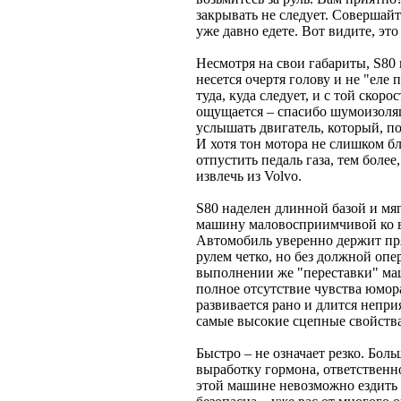
закрывать не следует. Совершайт
уже давно едете. Вот видите, это
Несмотря на свои габариты, S80
несется очертя голову и не "еле 
туда, куда следует, и с той скоро
ощущается – спасибо шумоизоля
услышать двигатель, который, по
И хотя тон мотора не слишком б
отпустить педаль газа, тем более
извлечь из Volvo.
S80 наделен длинной базой и мяг
машину маловосприимчивой ко в
Автомобиль уверенно держит пря
рулем четко, но без должной опе
выполнении же "переставки" ма
полное отсутствие чувства юмор
развивается рано и длится непри
самые высокие сцепные свойств
Быстро – не означает резко. Бол
выработку гормона, ответственно
этой машине невозможно ездить 