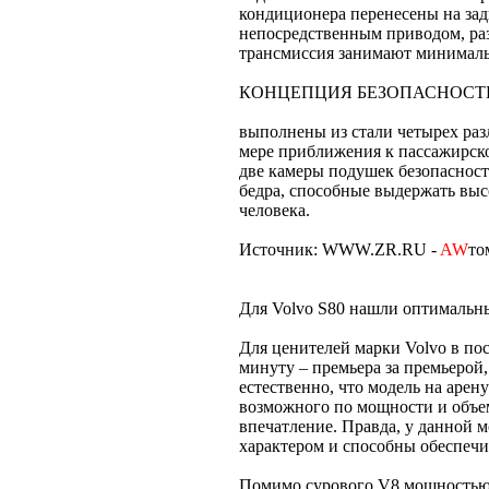
кондиционера перенесены на зад
непосредственным приводом, раз
трансмиссия занимают минималь
КОНЦЕПЦИЯ БЕЗОПАСНОСТ
выполнены из стали четырех раз
мере приближения к пассажирско
две камеры подушек безопасност
бедра, способные выдержать выс
человека.
Источник: WWW.ZR.RU -
AW
то
Для Volvo S80 нашли оптимальн
Для ценителей марки Volvo в по
минуту – премьера за премьерой, 
естественно, что модель на аре
возможного по мощности и объем
впечатление. Правда, у данной 
характером и способны обеспечи
Помимо сурового V8 мощностью 31