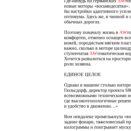
Где-нибудь на германских
AW
то
новые моторы «восьмидесятки».
бы настройки адаптивного усили
оптимума. Здесь же, в чинной и 
обычных дорогах.
Поэтому поначалу жизнь в
AW
т
комфортен, отменно оснащен вс
кожей, породистым мягким плас
важно, сколько в моторе цилиндр
ступенчатая
AW
томатическая ко
Хочется развалиться на простор
роли хозяина.
ЕДИНОЕ ЦЕЛОЕ
Однако в машине столько интерес
Гюльсдорф, директор проекта S8
всевозможными техническими но
где высокотехнологичные решен
и удобство в движении…»
Вон невдалеке промелькнула «в
задние фонари, тяжеловесный п
килограммы и поигрывает муску