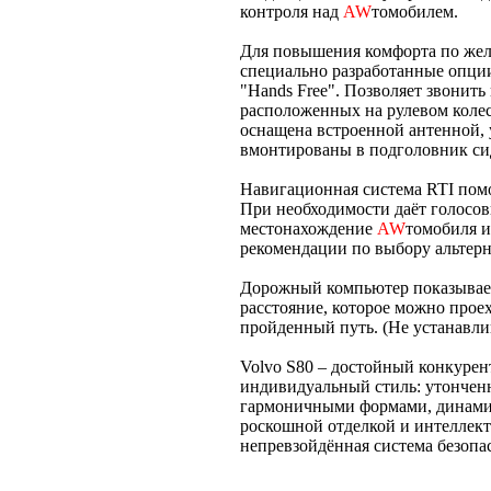
контроля над
AW
томобилем.
Для повышения комфорта по жел
специально разработанные опци
"Hands Free". Позволяет звонить
расположенных на рулевом колес
оснащена встроенной антенной,
вмонтированы в подголовник си
Навигационная система RTI помо
При необходимости даёт голосов
местонахождение
AW
томобиля и
рекомендации по выбору альтер
Дорожный компьютер показывает
расстояние, которое можно прое
пройденный путь. (Не устанавлива
Volvo S80 – достойный конкурент
индивидуальный стиль: утончен
гармоничными формами, динамич
роскошной отделкой и интеллек
непревзойдённая система безопас