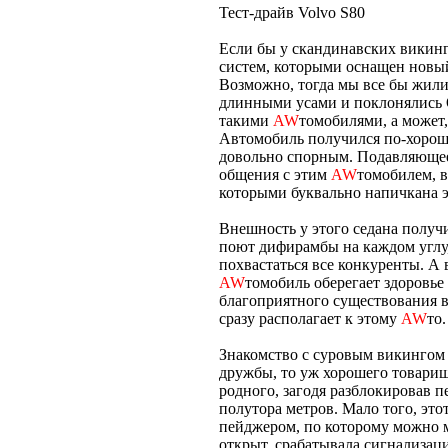
Тест-драйв Volvo S80
Если бы у скандинавских викинг
систем, которыми оснащен новый 
Возможно, тогда мы все бы жили 
длинными усами и поклонялись 
такими
AW
томобилями, а может,
Автомобиль получился по-хоро
довольно спорным. Подавляющее
общения с этим
AW
томобилем, 
которыми буквально напичкана 
Внешность у этого седана получи
поют дифирамбы на каждом углу,
похвастаться все конкуренты. А 
AW
томобиль оберегает здоровье 
благоприятного существования в 
сразу располагает к этому
AW
то.
Знакомство с суровым викингом 
дружбы, то уж хорошего товарищ
родного, загодя разблокировав п
полутора метров. Мало того, это
пейджером, по которому можно 
открыт, срабатывала сигнализаци