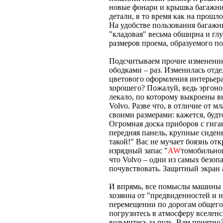
новые фонари и крышка багажник
детали, в то время как на прошл
На удобстве пользования багажник
"кладовая" весьма обширна и глу
размеров проема, образуемого п
Подсчитываем прочие изменени
ободками – раз. Изменилась отд
цветового оформления интерьера 
хорошего? Пожалуй, ведь эргоном
лекало, по которому выкроены 
Volvo. Разве что, в отличие от 
своими размерами: кажется, будт
Огромная доска приборов с гиг
передняя панель, крупные сиден
такой!" Вас не мучает боязнь от
изрядный запас "
AW
томобильног
что Volvo – одни из самых безо
почувствовать. Защитный экран 
И впрямь, все помыслы машины н
хозяина от "предвиденностей и 
перемещении по дорогам общего 
погрузитесь в атмосферу вселен
возьмитесь за руль. Вам приятно?