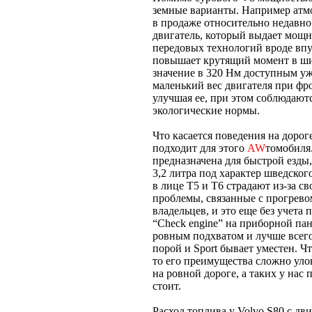
земные варианты. Например атмо
в продаже относительно недавн
двигатель, который выдает мощно
передовых технологий вроде впу
повышает крутящий момент в ши
значение в 320 Нм доступным уж
маленький вес двигателя при фр
улучшая ее, при этом соблюдают
экологические нормы.
Что касается поведения на дороге
подходит для этого
AW
томобиля.
предназначена для быстрой езды,
3,2 литра под характер шведско
в лице T5 и T6 страдают из-за с
проблемы, связанные с прогрево
владельцев, и это еще без учета
“Check engine” на приборной пан
ровным подхватом и лучше всего
порой и Sport бывает уместен. Ч
то его преимущества сложно уло
на ровной дороге, а таких у нас 
стоит.
Расход топлива у Volvo S80 с дв