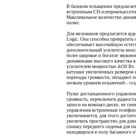
В базовом оснащении предлагае
встроенным CD-плеером/кассетн
Максимальное количество динами
полке.
Для меломанов предлагается ауди
Logic. Она способна превратить
обеспечивает высочайшую естест
дополнительный усилитель внося
более широкое и богатое звуков
динамиками высокого качества в
усилителем мощностью 4x50 Вт.
катушки увеличенных размеров 
перепады громкости, обладают 
низким уровнем искажений - соз
Пульт дистанционного управлени
громкость, переключать радиос
записи на компакт-диске, не сним
управления встроенным телефоно
увеличивается, для этого достат
увеличить пространство для дли
спинку переднего сиденья для п
находящихся в полу багажного от