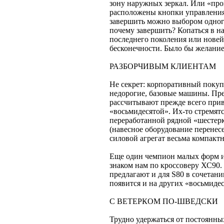
зону наружных зеркал. Или «про
расположены кнопки управления
завершить можно выбором одного
почему завершить? Копаться в н
последнего поколения или нове
бесконечности. Было бы желание
РАЗБОРЧИВЫМ КЛИЕНТАМ
Не секрет: корпоративный покуп
недорогие, базовые машины. Пр
рассчитывают прежде всего при
«восьмидесятой». Их-то стремят
переработанной рядной «шестерки
(навесное оборудование перенесе
силовой агрегат весьма компакт
Еще один чемпион малых форм и 
знаком нам по кроссоверу ХС90.
предлагают и для S80 в сочетан
появится и на других «восьмидес
С ВЕТЕРКОМ ПО-ШВЕДСКИ
Трудно удержаться от постоянн