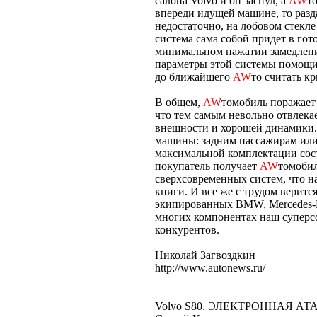
салона Volvo и он заснул, а
AW
т
впереди идущей машине, то разда
недостаточно, на лобовом стекле
система сама собой придет в гот
минимальном нажатии замедлени
параметры этой системы помощи 
до ближайшего
AW
то считать к
В общем,
AW
томобиль поражает
что тем самым невольно отвлека
внешности и хорошей динамики.
машины: задним пассажирам или 
максимальной комплектации соста
покупатель получает
AW
томобил
сверхсовременных систем, что н
книги. И все же с трудом веритс
экипированных BMW, Mercedes-Be
многих компонентах наш суперс
конкурентов.
Николай Загвоздкин
http://www.autonews.ru/
Volvo S80. ЭЛЕКТРОННАЯ АТ