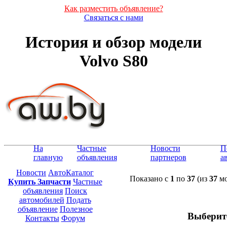
Как разместить объявление?
Связаться с нами
История и обзор модели
Volvo S80
На
Частные
Новости
П
главную
объявления
партнеров
а
Новости
АвтоКаталог
Показано с
1
по
37
(из
37
мо
Купить Запчасти
Частные
объявления
Поиск
автомобилей
Подать
объявление
Полезное
Выберит
Контакты
Форум