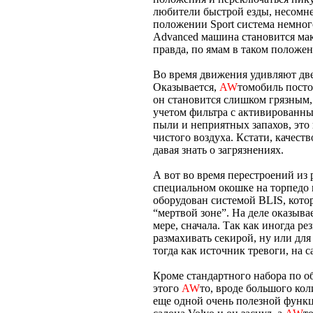
любители быстрой езды, несомне
положении Sport система немног
Advanced машина становится ма
правда, по ямам в таком положен
Во время движения удивляют две
Оказывается,
AW
томобиль посто
он становится слишком грязным,
учетом фильтра с активированны
пыли и неприятных запахов, это
чистого воздуха. Кстати, качеств
давая знать о загрязнениях.
А вот во время перестроений из р
специальном окошке на торпедо
оборудован системой BLIS, кот
“мертвой зоне”. На деле оказыва
мере, сначала. Так как иногда р
размахивать секирой, ну или дл
тогда как источник тревоги, на с
Кроме стандартного набора по о
этого
AW
то, вроде большого ко
еще одной очень полезной функц