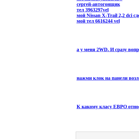
сергей-автогонщик
тел 3963297vel
мой Nissan X-Trail 2,2 dci с
мой тел 6616244 vel
а у меня 2WD. И сразу вопр
нажми клок на панели возл
К какому класу ЕВРО отно