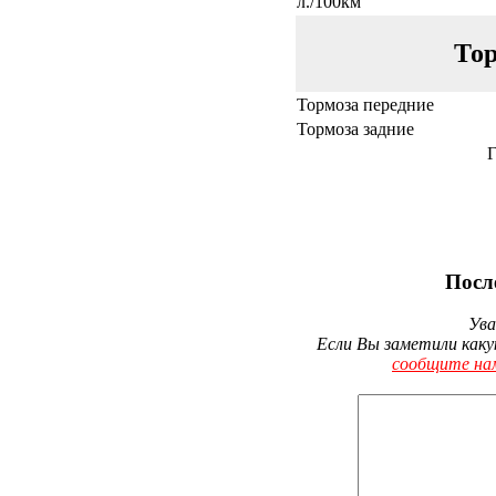
л./100км
Тор
Тормоза передние
Тормоза задние
Г
Посл
Ува
Если Вы заметили каку
сообщите на