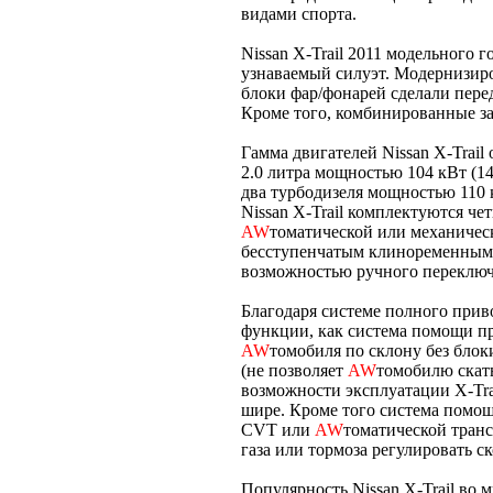
видами спорта.
Nissan X-Trail 2011 модельного 
узнаваемый силуэт. Модернизиро
блоки фар/фонарей сделали пер
Кроме того, комбинированные з
Гамма двигателей Nissan X-Trail
2.0 литра мощностью 104 кВт (141
два турбодизеля мощностью 110 кВ
Nissan X-Trail комплектуются ч
AW
томатической или механиче
бесступенчатым клиноременным 
возможностью ручного переключе
Благодаря системе полного приво
функции, как система помощи пр
AW
томобиля по склону без блок
(не позволяет
AW
томобилю скаты
возможности эксплуатации X-Tra
шире. Кроме того система помощ
CVT или
AW
томатической тран
газа или тормоза регулировать с
Популярность Nissan X-Trail во