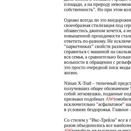
площади, а на природу невозмож
собственность". Но при этом кол
Однако всегда ли это внедорожни
своеобразная стилизация под сер
обзавестись джипом хочется, а 
повышенной проходимости стали
ответить по-разному. Не исключе
"паркетниках" свойств различн
справиться с машиной на скольз
вся семья, а сравнительно боль
вольности в обращении с рельеф
это просто очередной писк моды:
жизни.
Nissan X-Trail – типичный пред
получивших общее обозначение SU
собой легковушки, поданные по
признаки подобных
AW
томобил
исключительно "асфальтовое" ша
в условиях бездорожья. Главное 
Со стилем у "Икс-Трейла" все в
разом объединились все наиболе
AW
томобиль не выглядит эклек