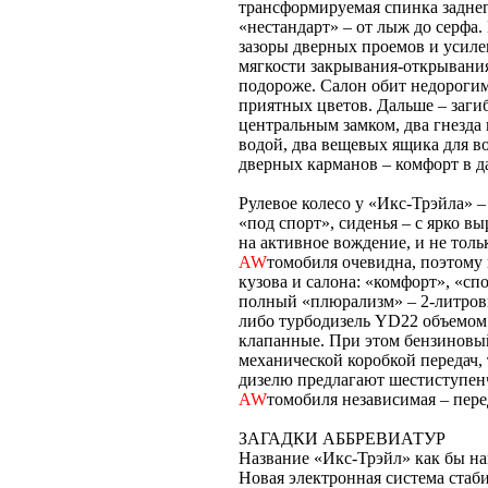
трансформируемая спинка заднег
«нестандарт» – от лыж до серфа
зазоры дверных проемов и усил
мягкости закрывания-открывания
подороже. Салон обит недороги
приятных цветов. Дальше – загиб
центральным замком, два гнезда
водой, два вещевых ящика для 
дверных карманов – комфорт в д
Рулевое колесо у «Икс-Трэйла» 
«под спорт», сиденья – с ярко 
на активное вождение, и не тол
AW
томобиля очевидна, поэтому 
кузова и салона: «комфорт», «сп
полный «плюрализм» – 2-литро
либо турбодизель YD22 объемом 
клапанные. При этом бензиновый
механической коробкой передач,
дизелю предлагают шестиступен
AW
томобиля независимая – пер
ЗАГАДКИ АББРЕВИАТУР
Название «Икс-Трэйл» как бы нам
Новая электронная система ста