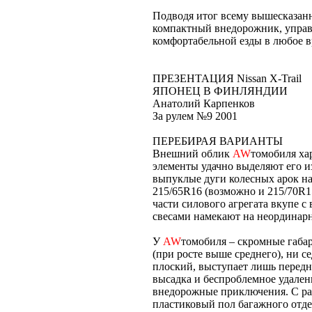
Подводя итог всему вышесказанно
компактный внедорожник, управ
комфортабельной езды в любое в
ПРЕЗЕНТАЦИЯ Nissan X-Trail
ЯПОНЕЦ В ФИНЛЯНДИИ
Анатолий Карпенков
За рулем №9 2001
ПЕРЕБИРАЯ ВАРИАНТЫ
Внешний облик
AW
томобиля ха
элементы удачно выделяют его и
выпуклые дуги колесных арок н
215/65R16 (возможно и 215/70R1
части силового агрегата вкупе
свесами намекают на неординар
У
AW
томобиля – скромные габа
(при росте выше среднего), ни с
плоский, выступает лишь передня
высадка и беспроблемное удалени
внедорожные приключения. С ра
пластиковый пол багажного отд