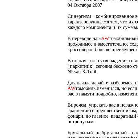
04 Октября 2007
Синергизм – комбинированное во
характеризующееся тем, что их 
каждого компонента и их суммы
В переводе на «
AW
томобильный»
проходимее и вместительнее седан
кроссоверов больше преимуществ
В пользу этого утверждения гов
«паркетник» сегодня бесхозно с
Nissan X-Trail.
Для начала давайте разберемся,
AW
томобиль изменился, но если
вас в памяти подробно, изменени
Впрочем, упрекать вас в неважно
сравнению с предшественником, 
фонари, но главное, квадратный
нетронутым.
Брутальный, не брутальный – н