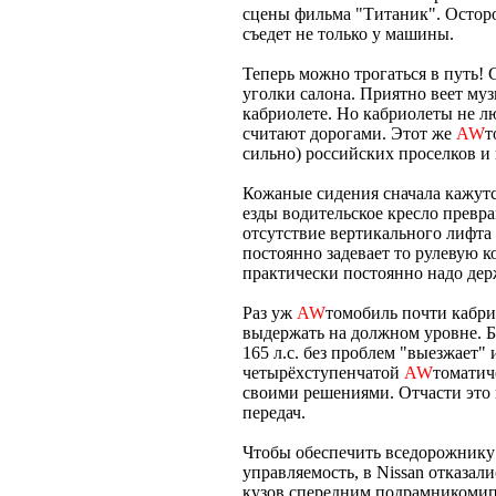
сцены фильма "Титаник". Осторо
съедет не только у машины.
Теперь можно трогаться в путь!
уголки салона. Приятно веет му
кабриолете. Но кабриолеты не л
считают дорогами. Этот же
AW
т
сильно) российских проселков и 
Кожаные сидения сначала кажутс
езды водительское кресло превр
отсутствие вертикального лифта
постоянно задевает то рулевую к
практически постоянно надо держ
Раз уж
AW
томобиль почти кабри
выдержать на должном уровне. 
165 л.с. без проблем "выезжает"
четырёхступенчатой
AW
томатич
своими решениями. Отчасти это 
передач.
Чтобы обеспечить вседорожнику
управляемость, в Nissan отказа
кузов спередним подрамникомип