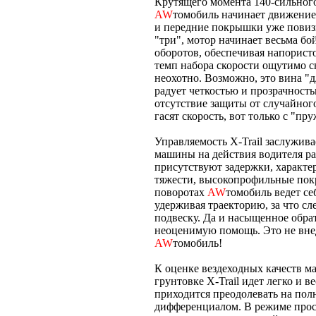
Крутящего момента 140-сильного 
AW
томобиль начинает движение 
и передние покрышки уже повизг
"три", мотор начинает весьма бо
оборотов, обеспечивая напористо
темп набора скорости ощутимо с
неохотно. Возможно, это вина "
радует четкостью и прозрачност
отсутствие защиты от случайног
гасят скорость, вот только с "
Управляемость X-Trail заслужива
машины на действия водителя ра
присутствуют задержки, характе
тяжести, высокопрофильные покр
поворотах
AW
томобиль ведет се
удерживая траекторию, за что с
подвеску. Да и насыщенное обра
неоценимую помощь. Это не внед
AW
томобиль!
К оценке вездеходных качеств м
грунтовке X-Trail идет легко и 
приходится преодолевать на по
дифференциалом. В режиме прост