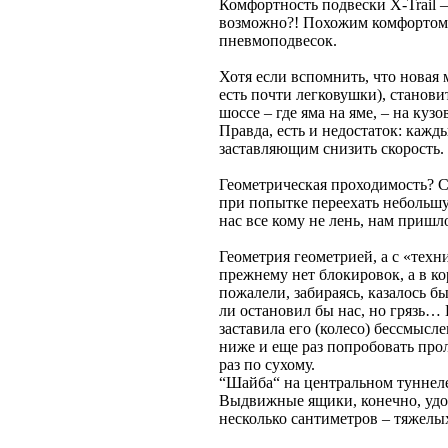
Комфортность подвески X-Trail –
возможно?! Похожим комфортом 
пневмоподвесок.
Хотя если вспомнить, что новая 
есть почти легковушки), станови
шоссе – где яма на яме, – на ку
Правда, есть и недостаток: кажд
заставляющим снизить скорост
Геометрическая проходимость? С н
при попытке переехать небольшую
нас все кому не лень, нам пришл
Геометрия геометрией, а с «техн
прежнему нет блокировок, а в к
пожалели, забираясь, казалось б
ли остановил бы нас, но грязь…
заставила его (колесо) бессмысле
ниже и еще раз попробовать про
раз по сухому.
“Шайба“ на центральном туннеле
Выдвижные ящики, конечно, удобн
несколько сантиметров – тяжелы