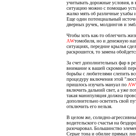
учитывать дорожные условия, в 
ситуацию можно с помощью уста
жалко мять об различные ухабы и
Еще один потенциальный источн
дверных ручек, молдингов и эмбл
Чтобы хоть как-то облегчить жи
AW
томобиля, но и денежную на
ситуациях, передние крылья сдел
раскрошится, то замена обойдет
За счет дополнительных фар в р
внимание к вашей скромной перс
борьбы с любителями слепить в
процедуру включения этой "люст
пришлось изучать мануал по
AW
включить дальний свет, а уже п
такая манипуляция должна пров
дополнительно осветить свой пут
отключить его нельзя.
В целом же, солидно-агрессивны
водительского счастья на бездо
разочаровал. Большинство элеме
Серые тона и обилие прямых ли