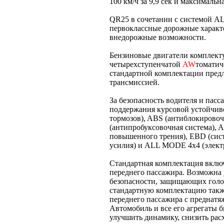
100 км/ч за 9,9 сек и максимальна
QR25 в сочетании с системой AL
первоклассные дорожные характ
внедорожные возможности.
Бензиновые двигатели комплект
четырехступенчатой
AW
томатич
стандартной комплектации предл
трансмиссией.
За безопасность водителя и пас
поддержания курсовой устойчивос
тормозов), ABS (антиблокировочна
(антипробуксовочная система), Act
повышенного трения), EBD (сис
усилия) и ALL MODE 4x4 (электр
Стандартная комплектация включ
переднего пассажира. Возможна
безопасности, защищающих голов
стандартную комплектацию также
переднего пассажира с преднатя
Автомобиль и все его агрегаты 
улучшить динамику, снизить рас