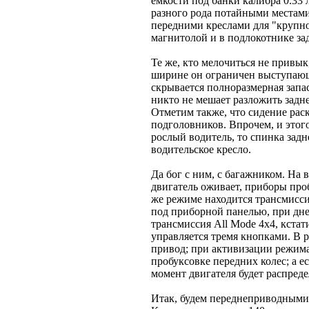
емкости под банки калибра 0.33
разного рода потайными местами
передними креслами для "крупно
магнитолой и в подлокотнике зад
Те же, кто мелочиться не привык
ширине он ограничен выступающ
скрывается полноразмерная зап
никто не мешает разложить задн
Отметим также, что сидение раск
подголовников. Впрочем, и этого
рослый водитель, то спинка задн
водительское кресло.
Да бог с ним, с багажником. На
двигатель оживает, приборы про
же режиме находится трансмисс
под приборной панелью, при дне
трансмиссия All Mode 4x4, кстат
управляется тремя кнопками. В 
привод; при активизации режима
пробуксовке передних колес; а 
момент двигателя будет распреде
Итак, будем переднеприводными.