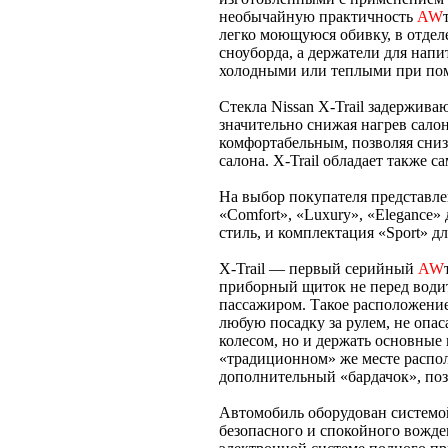
необычайную практичность
AW
легко моющуюся обивку, в отдел
сноуборда, а держатели для напи
холодными или теплыми при по
Стекла Nissan X-Trail задержив
значительно снижая нагрев салон
комфортабельным, позволяя сниз
салона. X-Trail обладает также 
На выбор покупателя представле
«Comfort», «Luxury», «Elegance
стиль, и комплектация «Sport» д
X-Trail — первый серийный
AW
приборный щиток не перед водит
пассажиром. Такое расположение
любую посадку за рулем, не опас
колесом, но и держать основные 
«традиционном» же месте распо
дополнительный «бардачок», по
Автомобиль оборудован системо
безопасного и спокойного вожде