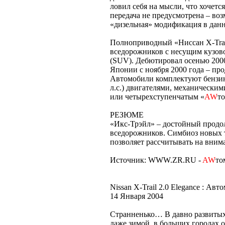
ловил себя на мысли, что хочетс
передача не предусмотрена – воз
«дизельная» модификация в дан
Полноприводный «Ниссан Х-Trai
вседорожников с несущим кузово
(SUV). Дебютировал осенью 2000
Японии с ноября 2000 года – про
Автомобили комплектуют бензинов
л.с.) двигателями, механически
или четырехступенчатым «
AW
т
РЕЗЮМЕ
«Икс-Трэйл» – достойный продо
вседорожников. Симбиоз новых 
позволяет рассчитывать на вним
Источник: WWW.ZR.RU -
AW
то
Nissan X-Trail 2.0 Elegance : Ав
14 Января 2004
Странненько… В давно развитых 
даже зимой, в больших городах 