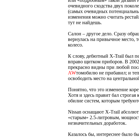
или «подробным» такой дизайн не
очевидного сходства двух поколе
(самых очевидных потенциальных
изменения можно считать реста
тут не найдешь.
Салон – другое дело. Сразу обра
вернулась на привычное место, то
колесо.
К слову, дебютный X-Trail был
вправо щитком приборов. В 2002
прекрасно видны при любой посад
AW
томобилю не прибавил; и те
освободить место на центрально
Понятно, что это изменение коре
Хотя и здесь правит бал строгая 
обилие систем, которым требуют
Nissan оснащают X-Тrail абсол
«старым» 2.5-литровым, мощность
незначительных доработок.
Казалось бы, интереснее было бы