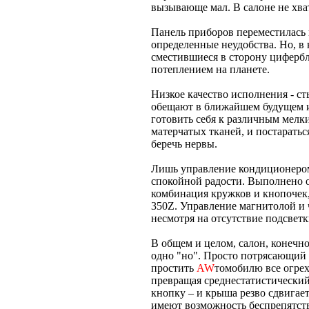
вызывающе мал. В салоне не хва
Панель приборов переместилась 
определенные неудобства. Но, в
сместившиеся в сторону цифербл
потеплением на планете.
Низкое качество исполнения - с
обещают в ближайшем будущем из
готовить себя к различным мелк
матерчатых тканей, и постаратьс
беречь нервы.
Лишь управление кондиционером
спокойной радости. Выполнено о
комбинация кружков и кнопочек, 
350Z. Управление магнитолой и 
несмотря на отсутствие подсвет
В общем и целом, салон, конечн
одно "но". Просто потрясающий
простить
AW
томобилю все огрех
превращая среднестатистический
кнопку – и крыша резво сдвигаетс
имеют возможность беспрепятств