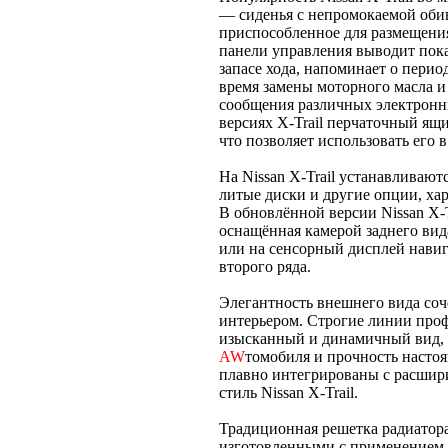
— сиденья с непромокаемой обив
приспособленное для размещени
панели управления выводит пока
запасе хода, напоминает о пери
время замены моторного масла 
сообщения различных электрон
версиях X-Trail перчаточный ящ
что позволяет использовать его 
На Nissan X-Trail устанавливаю
литые диски и другие опции, ха
В обновлённой версии Nissan X-
оснащённая камерой заднего вида
или на сенсорный дисплей навиг
второго ряда.
Элегантность внешнего вида соч
интерьером. Строгие линии профи
изысканный и динамичный вид, 
AW
томобиля и прочность насто
плавно интегрированы с расшир
стиль Nissan X-Trail.
Традиционная решетка радиатора
изготовленными с применением 