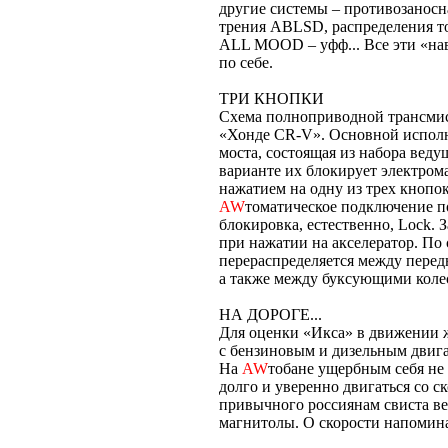
другие системы – противозанос
трения ABLSD, распределения т
ALL MOOD – уфф... Все эти «нав
по себе.
ТРИ КНОПКИ
Схема полноприводной трансмисс
«Хонде CR-V». Основной исполн
моста, состоящая из набора вед
варианте их блокирует электром
нажатием на одну из трех кнопо
AW
томатическое подключение п
блокировка, естественно, Lock.
при нажатии на акселератор. По
перераспределяется между перед
а также между буксующими коле
НА ДОРОГЕ...
Для оценки «Икса» в движении 
с бензиновым и дизельным двига
На
AW
тобане ущербным себя не 
долго и уверенно двигаться со с
привычного россиянам свиста в
магнитолы. О скорости напомин