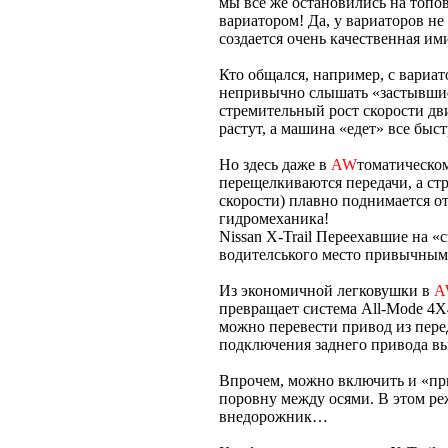
мы все же остановились на топо
вариатором! Да, у вариаторов не 
создается очень качественная им
Кто общался, например, с вариато
непривычно слышать «застывшие
стремительный рост скорости дв
растут, а машина «едет» все быст
Но здесь даже в
AW
томатическом
перещелкиваются передачи, а ст
скорости) плавно поднимается от 
гидромеханика!
Nissan X-Trail Переехавшие на 
водителського место привычным
Из экономичной легковушки в
A
превращает система All-Mode 4Х
можно перевести привод из пере
подключения заднего привода вы
Впрочем, можно включить и «пр
поровну между осями. В этом реж
внедорожник…