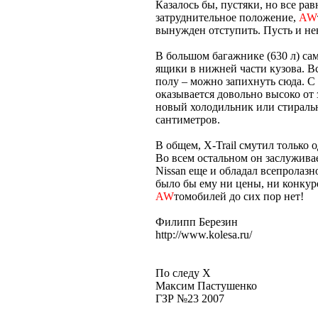
Казалось бы, пустяки, но все рав
затруднительное положение,
AW
вынужден отступить. Пусть и не
В большом багажнике (630 л) с
ящики в нижней части кузова. В
полу – можно запихнуть сюда. С 
оказывается довольно высоко от 
новый холодильник или стираль
сантиметров.
В общем, X-Trail смутил только 
Во всем остальном он заслужива
Nissan еще и обладал всепролазн
было бы ему ни цены, ни конкуре
AW
томобилей до сих пор нет!
Филипп Березин
http://www.kolesa.ru/
По следу X
Максим Пастушенко
ГЗР №23 2007