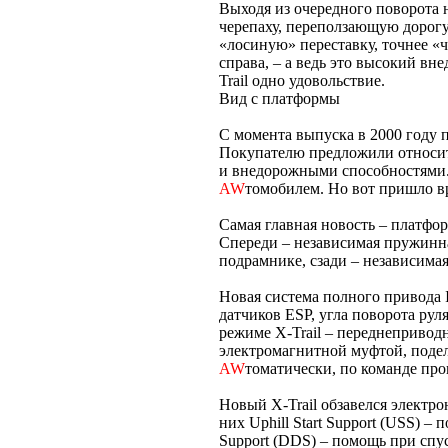
Выходя из очередного поворота 
черепаху, переползающую дорогу
«лосиную» переставку, точнее «ч
справа, – а ведь это высокий вн
Trail одно удовольствие.
Вид с платформы
С момента выпуска в 2000 году п
Покупателю предложили относи
и внедорожными способностями.
AW
томобилем. Но вот пришло в
Самая главная новость – платфор
Спереди – независимая пружинна
подрамнике, сзади – независима
Новая система полного привода In
датчиков ESP, угла поворота рул
режиме X-Trail – переднеприво
электромагнитной муфтой, поде
AW
томатически, по команде про
Новый X-Trail обзавелся электр
них Uphill Start Support (USS) –
Support (DDS) – помощь при спус