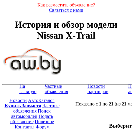
Как разместить объявление?
Связаться с нами
История и обзор модели
Nissan X-Trail
На
Частные
Новости
П
главную
объявления
партнеров
а
Новости
АвтоКаталог
Показано с
1
по
21
(из
21
мо
Купить Запчасти
Частные
объявления
Поиск
автомобилей
Подать
объявление
Полезное
Выберит
Контакты
Форум