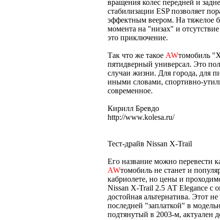
вращения колес передней и задне
стабилизации ESP позволяет по
эффектным веером. На тяжелое б
момента на "низах" и отсутстви
это приключение.
Так что же такое
AW
томобиль "
пятидверный универсал. Это п
случаи жизни. Для города, для пи
иными словами, спортивно-утили
современное.
Кирилл Бревдо
http://www.kolesa.ru/
Тест-драйв Nissan X-Trail
Его название можно перевести ка
AW
томобиль не станет и популяр
кабриолете, но цены и проходим
Nissan X-Trail 2.5 АТ Elegance 
достойная альтернатива. Этот н
последней "заплаткой" в модельн
подтянутый в 2003-м, актуален д