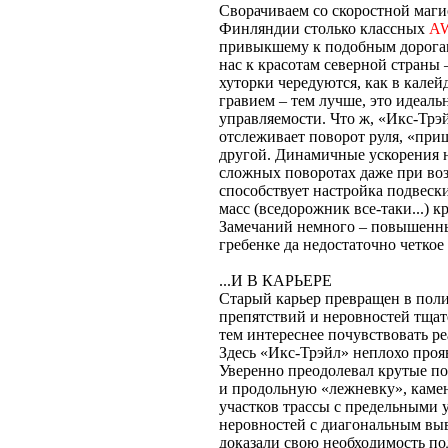
Сворачиваем со скоростной магис
Финляндии столько классных
A
привыкшему к подобным дорогам,
нас к красотам северной страны –
хуторки чередуются, как в калей
гравием – тем лучше, это идеаль
управляемости. Что ж, «Икс-Трэ
отслеживает поворот руля, «при
другой. Динамичные ускорения 
сложных поворотах даже при во
способствует настройка подвеск
масс (вседорожник все-таки...) к
Замечаний немного – повышенны
гребенке да недостаточно четкое
...И В КАРЬЕРЕ
Старый карьер превращен в полиг
препятствий и неровностей тща
тем интереснее почувствовать р
Здесь «Икс-Трэйл» неплохо прояв
Уверенно преодолевал крутые по
и продольную «лежневку», камен
участков трассы с предельными 
неровностей с диагональным выв
доказали свою необходимость по