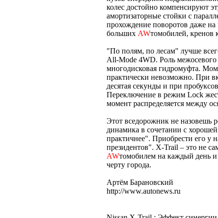
колес достойно компенсируют эт
амортизаторные стойки с паралл
прохождение поворотов даже на 
больших
AW
томобилей, кренов 
"По полям, по лесам" лучше все
All-Mode 4WD. Роль межосевого
многодисковая гидромуфта. Мом
практически невозможно. При в
десятая секунды и при пробуксо
Переключение в режим Lock жес
момент распределяется между ос
Этот вседорожник не назовешь р
динамика в сочетании с хорошей
практичнее". Приобрести его у н
президентов". X-Trail – это не
AW
томобилем на каждый день и
черту города.
Артём Барановский
http://www.autonews.ru
Nissan X-Trail : Эффект синергии