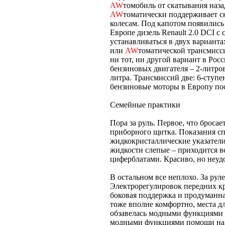
AW
томобиль от скатывания наза
AW
томатически поддерживает ск
колесам. Под капотом появились
Европе дизель Renault 2.0 DCI с
устанавливаться в двух вариантах
или
AW
томатической трансмисси
ни тот, ни другой вариант в Рос
бензиновых двигателя – 2-литро
литра. Трансмиссий две: 6-ступе
бензиновые моторы в Европу пос
Семейные практики
Пора за руль. Первое, что бросае
приборного щитка. Показания сп
жидкокристаллические указател
жидкости слепые – приходится в
циферблатами. Красиво, но неуд
В остальном все неплохо. За рул
Электрорегулировок передних кр
боковая поддержка и продуманна
тоже вполне комфортно, места дл
обзавелась модными функциями п
модными функциями помощи на 