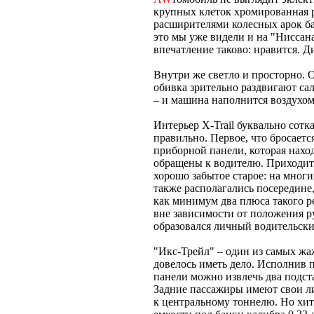
крупных клеток хромированная р
расширителями колесных арок ба
это мы уже видели и на "Ниссана
впечатление таково: нравится. 
Внутри же светло и просторно. 
обивка зрительно раздвигают са
– и машина наполнится воздухом
Интерьер X-Trail буквально сотк
правильно. Первое, что бросаетс
приборной панели, которая нахо
обращены к водителю. Приходит о
хорошо забытое старое: на мног
также располагались посередине
как минимум два плюса такого р
вне зависимости от положения ру
образовался личный водительски
"Икс-Трейл" – один из самых 
довелось иметь дело. Исполнив п
панели можно извлечь два подст
Задние пассажиры имеют свои л
к центральному тоннелю. Но хит