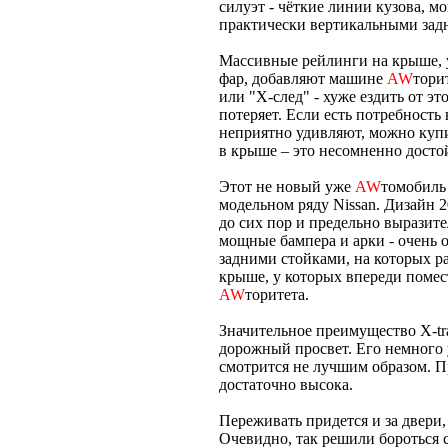
силуэт - чёткие линии кузова, м
практически вертикальными зад
Массивные рейлинги на крыше, 
фар, добавляют машине
AW
тори
или "Х-след" - хуже ездить от эт
потеряет. Если есть потребность
неприятно удивляют, можно купи
в крыше – это несомненно досто
Этот не новый уже
AW
томобиль 
модельном ряду Nissan. Дизайн 2
до сих пор и предельно выразите
мощные бампера и арки - очень 
задними стойками, на которых 
крыше, у которых впереди поме
AW
торитета.
Значительное преимущество X-tr
дорожный просвет. Его немного 
смотрится не лучшим образом. П
достаточно высока.
Переживать придется и за двери,
Очевидно, так решили бороться 