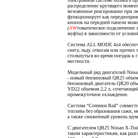
электронной системе полного пр
распределение крутящего момен
мгновенное реагирование при лю
функционирует как переднеприв
кнопок на передней панели мо
(
AW
томатическое подключение 
муфты) в зависимости от услови
Система ALL MODE 4x4 обеспеч
снегу, льду, откосам или прочи
столкнуться во время поездок к
местности.
Модельный ряд двигателей Nissan
- новый бензиновый QR25 объемо
бензиновый двигатель QR20 объем
YD22 объемом 2,2 л, сочетающий
промежуточное охлаждение.
Система “Common Rail” совместн
топлива без образования сажи, 
а также сниженный уровень шум
С двигателем QR25 Nissan X-Tra
таким характеристикам, как разг