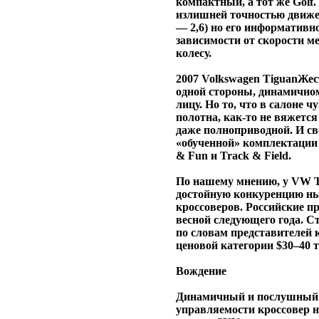
компактный, а тот же Golf.
излишней точностью движен
— 2,6) но его информативн
зависимости от скорости ме
колесу.
2007 Volkswagen TiguanЖес
одной стороны, динамично
лицу. Но то, что в салоне
полотна, как-то не вяжется
даже полноприводной. И св
«обученной» комплектации S
& Fun и Track & Field.
По нашему мнению, у VW Ti
достойную конкуренцию н
кроссоверов. Российские п
весной следующего года. Ст
по словам представителей 
ценовой категории $30–40 
Вождение
Динамичный и послушный 
управляемости кроссовер н