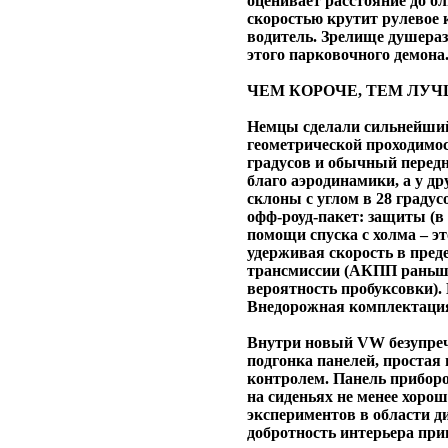
оценивает расстояние до б
скоростью крутит рулевое к
водитель. Зрелище душераз
этого парковочного демона
ЧЕМ КОРОЧЕ, ТЕМ ЛУ
Немцы сделали сильнейший
геометрической проходимос
градусов и обычный передн
благо аэродинамики, а у д
склоны с углом в 28 граду
офф-роуд-пакет: защиты (в
помощи спуска с холма – э
удерживая скорость в пред
трансмиссии (АКПП раньше
вероятность пробуксовки). 
Внедорожная комплектация 
Внутри новый VW безупреч
подгонка панелей, простая
контролем. Панель приборо
на сиденьях не менее хороша
экспериментов в области ди
добротность интерьера при