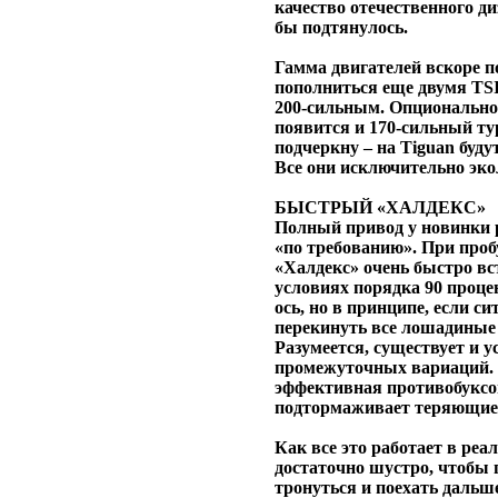
качество отечественного ди
бы подтянулось.
Гамма двигателей вскоре п
пополниться еще двумя TSI
200-сильным. Опционально
появится и 170-сильный ту
подчеркну – на Tiguan буду
Все они исключительно эк
БЫСТРЫЙ «ХАЛДЕКС»
Полный привод у новинки р
«по требованию». При про
«Халдекс» очень быстро вс
условиях порядка 90 проце
ось, но в принципе, если си
перекинуть все лошадиные 
Разумеется, существует и 
промежуточных вариаций. К
эффективная противобуксов
подтормаживает теряющие 
Как все это работает в ре
достаточно шустро, чтобы
тронуться и поехать дальш