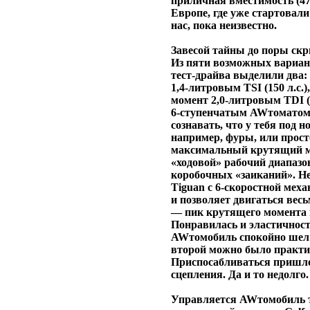
приличная вместимость (47
Европе, где уже стартовали
нас, пока неизвестно.
Завесой тайны до поры ск
Из пяти возможных вариант
тест-драйва выделили два:
1,4‑литровым TSI (150 л.с.
момент 2,0‑литровым TDI (1
6‑ступенчатым AWтоматом,
сознавать, что у тебя под н
например, фуры, или просто
максимальный крутящий мо
«ходовой» рабочий диапазон
коробочных «заиканий». Не
Tiguan с 6‑скоростной мех
и позволяет двигаться вес
— пик крутящего момента в
Понравилась и эластичност
AWтомобиль спокойно шел с
второй можно было практич
Приспосабливаться пришлос
сцепления. Да и то недолго.
Управляется AWтомобиль та