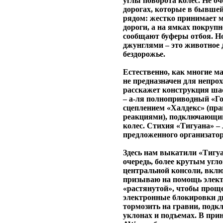
углы поворота колес. Не о
дорогах, которые в бывшей
рядом: жестко принимает м
дороги, а на ямках покрупн
сообщают буферы отбоя. Н
джунглями – это животное 
бездорожье.
Естественно, как многие м
не предназначен для непро
расскажет конструкция шас
– а-ля полноприводный «Го
сцеплением «Халдекс» (пра
реакциями), подключающим
колес. Стихия «Тигуана» – 
предложенного организато
Здесь нам выкатили «Тигу
очередь, более крутым угло
центральной консоли, вклю
призываю на помощь электр
«растянутой», чтобы проще
электронные блокировки д
тормозить на гравии, под
уклонах и подъемах. В при