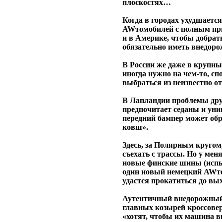
плоскостях…
Когда в городах ухудшается
AWтомобилей с полным при
и в Америке, чтобы добрать
обязательно иметь внедоро
В России же даже в крупных
иногда нужно на чем-то, сп
выбраться из неизвестно о
В Лапландии проблемы друг
предпочитает седаны и унив
передний бампер может об
ковш».
Здесь, за Полярным кругом
съехать с трассы. Но у мен
новые финские шины (испы
один новый немецкий AWто
удастся прокатиться до вых
Аутентичный внедорожный 
главных козырей кроссовер
«хотят, чтобы их машина в