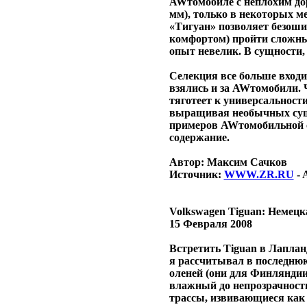
AWтомобиле с неплохим дор
мм), только в некоторых м
«Тигуан» позволяет безоши
комфортом) пройти сложны
опыт невелик. В сущности, 
Селекция все больше входи
взялись и за AWтомобили. 
тяготеет к универсальност
выращивая необычных суще
примеров AWтомобильной с
содержание.
Автор: Максим Сачков
Источник:
WWW.ZR.RU
- 
Volkswagen Tiguan: Немецк
15 Февраля 2008
Встретить Tiguan в Лапланд
я рассчитывал в последнюю
оленей (они для Финляндии 
влажный до непрозрачности
трассы, извивающиеся как 