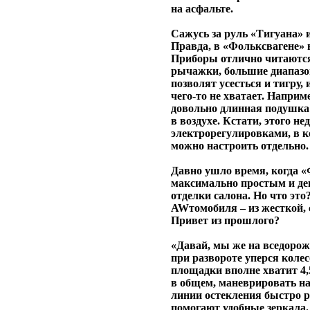
на асфальте.
Сажусь за руль «Тигуана» 
Правда, в «Фольксвагене» 
Приборы отлично читаются
рычажки, большие диапазон
позволят усесться и тигру, 
чего-то не хватает. Наприм
довольно длинная подушка з
в воздухе. Кстати, этого н
электрорегулировками, в 
можно настроить отдельно.
Давно ушло время, когда «
максимально простым и де
отделки салона. Но что это
AWтомобиля – из жесткой, 
Привет из прошлого?
«Давай, мы же на вседорожн
при развороте уперся колес
площадки вполне хватит 4
в общем, маневрировать на
линии остекления быстро р
помогают удобные зеркала.