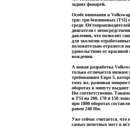
задних фонарей.
Особе внимания в Volkswag
три: три бензиновых (TSI) 
среди AWтопроизводителей
двигатели с непосредстве
давления, что позволит сн
для экологии отработанных
положительно отразится н
удовольствию от красивой 
вождения.
А новая разработка Volksw
только отличается низким 
требованиям Евро 5, которы
тому же, развивая мощность 
оборотах в минуту выдают 
Нм соответственно. Таким
и TSI на 200, 170 и 150 л
при 1800 оборотах составля
равен 240 Нм.
Уже сейчас считается, что 
самых почетных мест в ис