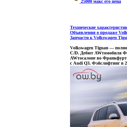
25000 макс его цена
Технические характеристик
Объявления о продаже Volk
Запчасти к Volkswagen Tigu
Volkswagen Tiguan — полн
C/D. Дебют AWтомобиля Фол
AWтосалоне во Франкфурте
с Audi Q3. Фэйслифтинг в 20