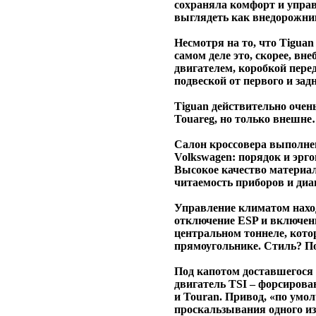
сохраняла комфорт и управ
выглядеть как внедорожни
Несмотря на то, что Tigua
самом деле это, скорее, вне
двигателем, коробкой пере
подвеской от первого и зад
Tiguan действительно оче
Touareg, но только внешн
Салон кроссовера выполне
Volkswagen: порядок и эрго
Высокое качество материал
читаемость приборов и диа
Управление климатом наход
отключение ESP и включени
центральном тоннеле, кот
прямоугольнике. Стиль? П
Под капотом доставшегося 
двигатель TSI – форсирова
и Touran. Привод, «по умол
проскальзывания одного из