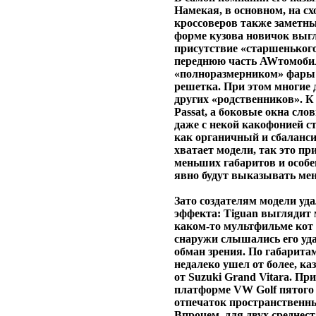
Намекая, в основном, на сх
кроссоверов также заметн
форме кузова новичок выг
присутствие «старшенького
переднюю часть AWтомобил
«полноразмерником» фары 
решетка. При этом многие 
других «родственников». К
Passat, а боковые окна сло
даже с некой какофонией 
как органичный и сбаланси
хватает модели, так это пр
меньших габаритов и особе
явно будут выказывать мен
Зато создателям модели уда
эффекта: Tiguan выглядит м
каком-то мультфильме кот 
снаружи слышались его уд
обман зрения. По габаритам
недалеко ушел от более, ка
от Suzuki Grand Vitara. Пр
платформе VW Golf пятого 
отпечаток пространственны
Впрочем, для двух среднес