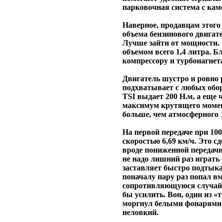
парковочная система с каме
Наверное, продавцам этого 
объема бензинового двигате
Лучше зайти от мощности. 
объемом всего 1,4 литра. Б
компрессору и турбонагнет
Двигатель шустро и ровно 
подхватывает с любых обор
TSI выдает 200 H.м, а еще
максимум крутящего момен
больше, чем атмосферного 1
На первой передаче при 100
скоростью 6,69 км/ч. Это с
вроде пониженной передачи
не надо лишний раз играть
заставляет быстро подтык
поначалу пару раз попал вм
сопротивляющуюся случайн
бы усилить. Вон, один из «
моргнул белыми фонарями и 
неловкий.