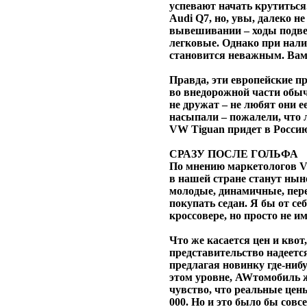
успевают начать крутиться.
Audi Q7, но, увы, далеко не
вывешивании – ходы подве
легковые. Однако при нал
становится неважным. Вам 
Правда, эти европейские пр
во внедорожной части обыч
не дружат – не любят они е
насыпали – пожалели, что л
VW Tiguan придет в Россию
СРАЗУ ПОСЛЕ ГОЛЬФА
По мнению маркетологов V
в нашей стране станут ны
молодые, динамичные, пере
покупать седан. Я бы от се
кроссовере, но просто не 
Что же касается цен и квот
представительство надеетс
предлагая новинку где-нибу
этом уровне, AWтомобиль ж
чувство, что реальные цены
000. Но и это было бы совсе