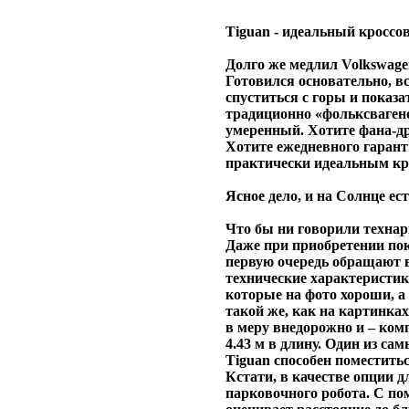
Tiguan - идеальный кроссо
Долго же медлил Volkswage
Готовился основательно, в
спуститься с горы и показа
традиционно «фольксваген
умеренный. Хотите фана-др
Хотите ежедневного гарант
практически идеальным кр
Ясное дело, и на Солнце ест
Что бы ни говорили технар
Даже при приобретении по
первую очередь обращают в
технические характеристики
которые на фото хороши, а
такой же, как на картинках
в меру внедорожно и – ком
4.43 м в длину. Один из са
Tiguan способен поместить
Кстати, в качестве опции д
парковочного робота. С п