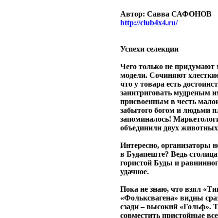
Автор: Савва САФОНОВ
http://club4x4.ru/
Успехи селекции
Чего только не придумают 
модели. Сочиняют хлестки
что у товара есть достои
заинтриговать мудреным 
присвоенным в честь малои
забытого богом и людьми п
запоминалось! Маркетолог
объединили двух животных
Интересно, организаторы н
в Будапеште? Ведь столица
гористой Буды и равнинног
удачное.
Пока не знаю, что взял «Т
«Фольксвагена» видны сраз
сзади – высокий «Гольф». Т
совместить пристойные вс