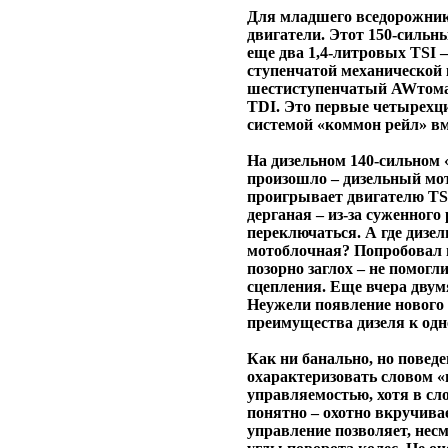
Для младшего вседорожник
двигатели. Этот 150-сильн
еще два 1,4-литровых TSI –
ступенчатой механической 
шестиступенчатый AWтомат.
TDI. Это первые четырехц
системой «коммон рейл» вм
На дизельном 140-сильном «
произошло – дизельный мот
проигрывает двигателю TSI
дерганая – из-за суженного
переключаться. А где дизел
мотоблочная? Попробовал н
позорно заглох – не помогл
сцепления. Еще вчера двумя
Неужели появление нового 
преимущества дизеля к од
Как ни банально, но поведе
охарактеризовать словом «
управляемостью, хотя в сл
понятно – охотно вкручивае
управление позволяет, нес