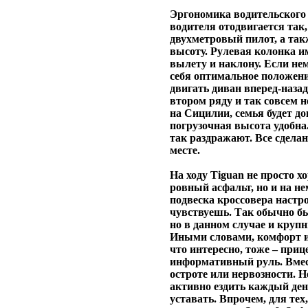
Эргономика водительского 
водителя отодвигается так,
двухметровый пилот, а так
высоту. Рулевая колонка и
вылету и наклону. Если не
себя оптимальное положени
двигать диван вперед-назад 
втором ряду и так совсем н
на Сицилии, семья будет до
погрузочная высота удобна.
так раздражают. Все сделано
месте.
На ходу Tiguan не просто х
ровный асфальт, но и на н
подвеска кроссовера настр
чувствуешь. Так обычно б
но в данном случае и круп
Иными словами, комфорт и 
что интересно, тоже – приц
информативный руль. Вмест
остроте или нервозности. Н
активно ездить каждый день
уставать. Впрочем, для тех