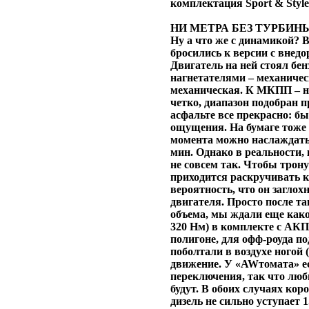
комплектация Sport & Style
НИ МЕТРА БЕЗ ТУРБИН
Ну а что же с динамикой? 
бросились к версии с внед
Двигатель на ней стоял бенз
нагнетателями – механичес
механическая. К МКПП – н
четко, диапазон подобран 
асфальте все прекрасно: б
ощущения. На бумаге тоже
момента можно наслаждаться
мин. Однако в реальности, 
не совсем так. Чтобы трону
приходится раскручивать ка
вероятность, что он заглох
двигателя. Просто после т
объема, мы ждали еще какого
320 Нм) в комплекте с АК
полигоне, для офф-роуда по
поболтали в воздухе ногой 
движение. У «AWтомата» е
переключения, так что люб
будут. В обоих случаях коро
дизель не сильно уступает 1