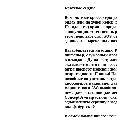
Братское сердце
Компактные кроссоверы да
рядах или, на худой конец
Из года в год кривые прод
а популяция, естественно, 
этом подклассе стал SUV о
девичестве нареченный по
Вы собираетесь на отдых. 
шифоньер, служебный моби
в чемодане. Душа поет, час
оказывается, что ваш неос
загранпаспорт изжеван до
непригодности. Паника! На
подобные ощущения, когда
кроссоверов накрывает лав
марки такого AWтомобиля н
немецкие «стахановцы» мен
Concept A «вырастили» сна
одноименную серийную моде
вольфсбургски?
В самой компании его назы