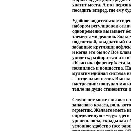
хватит места. А вот персо
посадить вперед, где ему б
Удобное водительское сиде
набором регулировок отлич
одновременно вызывает бе
элементами дежавю. Знако
подсветкой, квадратный н
забавные кругляши дефлект
и когда это было? Все кла
увидеть, разбираться что к
«Классика форевер!» стала
появились и новшества. Н
мультимедийная система н
— отдельная песня. Высоко
настроении: пощупал мягки
тепло на душе становится (
Смущение может вызвать то
запасного колеса, роль кот
герметик. Желаете иметь н
определенную «мзду» здесь
уровень пола, скрадывая о
условное удобство (все равн