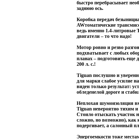
быстро перебрасывает нео
заднюю ось.
Коробка передач безынициа
AWтоматические трансмисс
ведь именно 1.4-литровые T
двигатели – то что надо!
Мотор ровно и резво разго
подхватывает с любых оборо
планах – подготовить еще 
200 л. с.!
Tiguan послушно и уверенн
для марки слабое усилие н
виден только результат: ус
обледенелой дороге и стаби
Неплохая шумоизоляция в
Tiguan невероятно тихим 
Стоило отыскать участок н
сложно, но возможно), как
подергивает, а салонный пл
Энергоемкости тоже местам