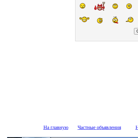
На главную
Частные объявления
Н