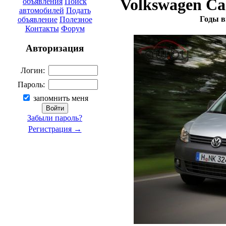
Volkswagen Ca
объявления
Поиск
автомобилей
Подать
Годы в
объявление
Полезное
Контакты
Форум
Авторизация
Логин:
Пароль:
запомнить меня
Забыли пароль?
Регистрация →