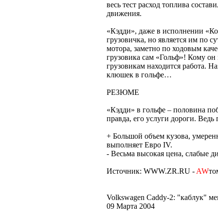
весь тест расход топлива состав
движения.
«Кэдди», даже в исполнении «Ко
грузовичка, но является им по с
мотора, заметно по ходовым каче
грузовика сам «Гольф»! Кому он
грузовикам находится работа. На
клюшек в гольфе…
РЕЗЮМЕ
«Кэдди» в гольфе – половина поб
правда, его услуги дороги. Ведь 
+ Большой объем кузова, умерен
выполняет Евро IV.
- Весьма высокая цена, слабые 
Источник: WWW.ZR.RU -
AW
то
Volkswagen Caddy-2: "каблук" м
09 Марта 2004