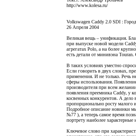
http://www.kolesa.ru/
Volkswagen Caddy 2.0 SDI : Гор
26 Апреля 2004
Великая вещь – унификация. Бла
при выпуске новой модели Caddy.
агрегатах Polo, а на более крупн
есть детали от минивэна Touran
В таких условиях уместно спрос
Если говорить в двух словах, пр
применения. И не только. Речь н
сферы использования. Появление
производителя при всем желани
появления преемника Caddy, у к
косвенных конкурентов. А дело 
пропорционально росту малого и
Подробное описание новинки мы 
№77 ), а теперь самое время поз
портрету наиболее характерные 
Ключевое слово при характерист