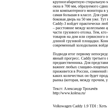
крупногабаритную стиральную 
окна в 700 мм, образуемого сдв
или компьютерного монитора в уп
самая большая в классе. Для сравн
боковая дверь на 50 мм уже. Тут 
Caddy-3 войдет практически люб
– расстояние между колесными ар
части грузового отсека. Тем, кт
товаров на дом или сервисного 
длиной грузовой площадки. Коне
современный холодильник войдет
Подводя итог первому непосредс
явный прогресс. Caddy третьего
предшественника. Для представи
важнее любых слащаво-лощеных 
приживется в России, сомнений н
каких количествах он будет про
рынка (которая, между прочим, 
Текст: Александр Трохачёв
http://www.kolesa.ru/
Volkswagen Caddy 1.9 ТDI : Хоть н