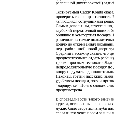
распашной двустворчатой) задне
Тестируемый Caddy Kombi оказа
проверить его на практичность. 
являющихся сотрудниками редакц
Самым довольным, естественно, 
глубокий перчаточный ящик и ба
обшивке и комфортная посадка. 
разделились: самые положитель
дошло до открывания/закрывания
неразработанной новой двери туго
Средний пассажир сказал, что ц
предпочтительнее отдать ребенку
троим взрослым тесновато. Ладно
непродолжительную поездку по де
впору подумать о дополнительных
Наконец, третий пассажир, заняв
удобством посадки, хотя и призн
"маршрутке". По его словам, лев
предусмотрена.
В справедливости такого замечан
куртки, оставленные на крючках 
нужно было забраться вглубь пас
сделали это через проем задней