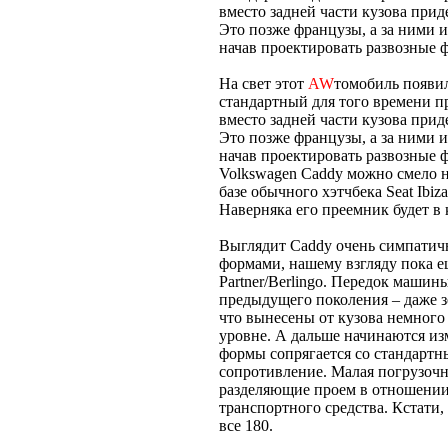
вместо задней части кузова прид
Это позже французы, а за ними 
начав проектировать развозные 
На свет этот
AW
томобиль появил
стандартный для того времени пр
вместо задней части кузова прид
Это позже французы, а за ними 
начав проектировать развозные 
Volkswagen Caddy можно смело н
базе обычного хэтчбека Seat Ibi
Наверняка его преемник будет в
Выглядит Caddy очень симпатич
формами, нашему взгляду пока 
Partner/Berlingo. Передок машин
предыдущего поколения – даже зе
что вынесены от кузова немного
уровне. А дальше начинаются из
формы сопрягается со стандарт
сопротивление. Малая погрузочна
разделяющие проем в отношении
транспортного средства. Кстати,
все 180.