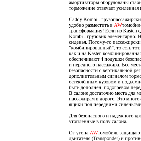
амортизаторы оборудованы стаби
торможение отвечает усиленная 
Caddy Kombi - грузопассажирск
удобно разместить в
AW
томобиле
трансформация! Если из Kasten 
Kombi - грузовик элементарно! 
сиденья. Потому-то пассажирский
"комбинированный", то есть тот,
как и на Kasten комбинированна
обеспечивают 4 подушки безопас
и переднего пассажира. Все мес
безопасности с вертикальной ре
дополнительным сигналом торм
остеклённым кузовом и подъемн
быть дополнен: подогревом пер
В салоне достаточно места для 
пассажирам в дороге. Это много
ящики под передними сиденьями
Для безопасного и надежного кр
утопленные в полу салона.
От угона
AW
томобиль защищают
двигателя (Transponder) и проти