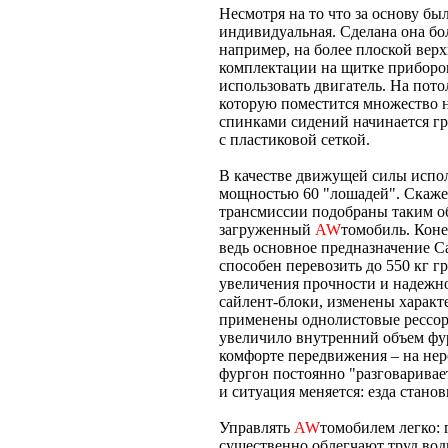
Несмотря на то что за основу был
индивидуальная. Сделана она бо
например, на более плоской вер
комплектации на щитке приборов
использовать двигатель. На пото
которую поместится множество н
спинками сидений начинается гр
с пластиковой сеткой.
В качестве движущей силы испол
мощностью 60 "лошадей". Скажет
трансмиссии подобраны таким об
загруженный
AW
томобиль. Коне
ведь основное предназначение C
способен перевозить до 550 кг г
увеличения прочности и надежн
сайлент-блоки, изменены характе
применены однолистовые рессоры
увеличило внутренний объем фур
комфорте передвижения – на нер
фургон постоянно "разговаривае
и ситуация меняется: езда стано
Управлять
AW
томобилем легко: 
существенно облегчают труд вод