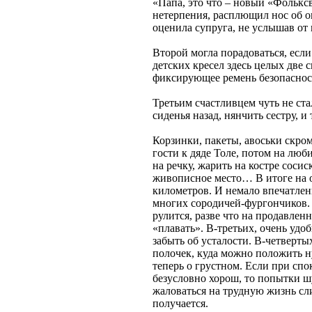
«Папа, это что – новый «Фолькс
нетерпения, расплющил нос об о
оценила супруга, не услышав от 
Второй могла порадоваться, если
детских кресел здесь целых две с
фиксирующее ремень безопаснос
Третьим счастливцем чуть не ста
сиденья назад, нянчить сестру, 
Корзинки, пакеты, авоськи скром
гости к дяде Толе, потом на люб
на речку, жарить на костре соси
живописное место… В итоге на 
километров. И немало впечатлен
многих сородичей-фургончиков. 
рулится, разве что на продавлен
«плавать». В-третьих, очень удо
забыть об усталости. В-четверты
полочек, куда можно положить н
теперь о грустном. Если при с
безусловно хорош, то попытки ш
жаловаться на трудную жизнь сли
получается.