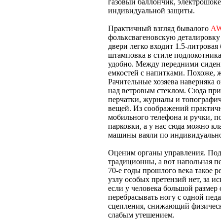
газовый баллончик, электрошоке
индивидуальной защиты.
Практичный взгляд бывалого
A
фольксвагеновскую деталировку
двери легко входит 1.5-литровая
штамповка в стиле подлокотника.
удобно. Между передними сиден
емкостей с напитками. Похоже, 
Рачительные хозяева наверняка 
над ветровым стеклом. Сюда пр
перчатки, журналы и топографич
вещей. Из соображений практичн
мобильного телефона и ручки, п
парковки, а у нас сюда можно кл
машины ваяли по индивидуально
Оценим органы управления. Подв
традиционны, а вот напольная пе
70-е годы прошлого века такое 
узлу особых претензий нет, за и
если у человека большой размер 
перебрасывать ногу с одной пед
сцепления, снижающий физически
слабым утешением.