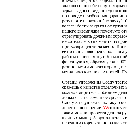
впечатление, что его делали точ
знающего по себе цену каждому 
зеркал заднего вида предполагаю
по поводу неизбежных царапин 
результате парковки "по звуку".
колеса: болты закрыты от грязи и
нашего экземпляра почему-то от
отрегулировать должным образом.
не хотела легко выходить из про
при возвращении на место. В ито
ее по направляющей с большим 
работы на пять минут. К тыльно
фиксируются, образуя угол в 90
резиновыми амортизаторами, и
металлических поверхностей. Пус
Органы управления Caddy третье
скажешь о качестве отделочных 
можно смириться с обилием дешев
лошадка, а не семейное средство
Caddy-3 не упрекнешь: такую об
денег на посещение
AW
токосмет
таком можно провести день за р
шейных мышц. За дополнительну
передним сиденьем, но размер е