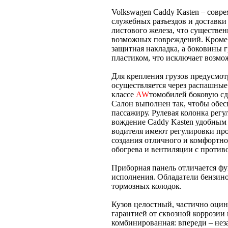
Volkswagen Caddy Kasten – сов
служебных разъездов и доставки 
листового железа, что существен
возможных повреждений. Кроме 
защитная накладка, а боковины 
пластиком, что исключает возмо
Для крепления грузов предусмот
осуществляется через распашные
классе
AW
томобилей боковую с
Салон выполнен так, чтобы обе
пассажиру. Рулевая колонка регу
вождение Caddy Kasten удобным 
водителя имеют регулировки пр
создания отличного и комфортн
обогрева и вентиляции с проти
Приборная панель отличается ф
исполнения. Обладатели бензино
тормозных колодок.
Кузов целостный, частично оци
гарантией от сквозной коррозии 
комбинированная: впереди – неза