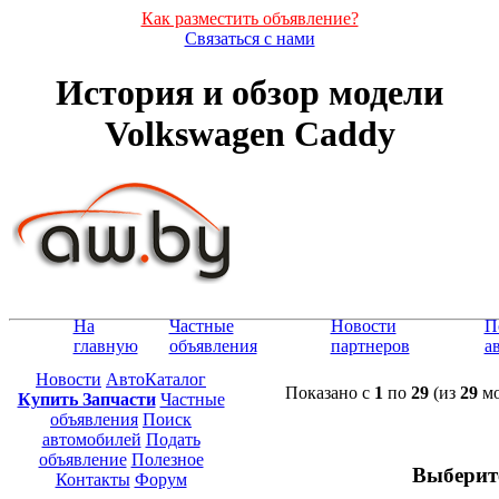
Как разместить объявление?
Связаться с нами
История и обзор модели
Volkswagen Caddy
На
Частные
Новости
П
главную
объявления
партнеров
а
Новости
АвтоКаталог
Показано с
1
по
29
(из
29
мо
Купить Запчасти
Частные
объявления
Поиск
автомобилей
Подать
объявление
Полезное
Выберит
Контакты
Форум