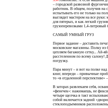
– городской развозной фургончик
работник. В общем, получив на 
испытывать его не только на пол
выглядит мастером на все руки:
для пятерых, и как легкий грузо
грузоперевозками 1,4-литровый 
САМЫЙ УМНЫЙ ГРУЗ
Первое задание – доставить печ
московские магазины. Полку из 
цепляем багажную сетку... Ай-яй
расстеленном по всему салону! Д
погрузку.
Пара минут – и вот на полке над
книг, впереди – привычные проб
то «в отдаленной перспективе» 
В заторах развлекаем себя, осва
«фенечек»: нажимаешь, не фикси
четыре щелчка в такт вспыхиваю
собой включается задний «дворн
стеклоподъемников расположены 