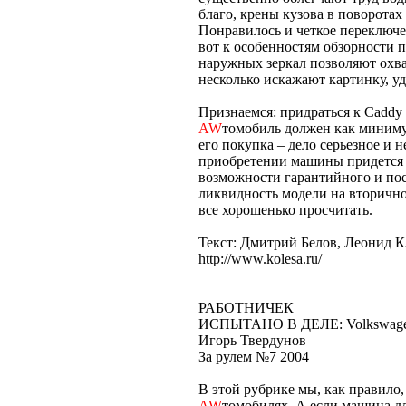
благо, крены кузова в поворотах
Понравилось и четкое переключе
вот к особенностям обзорности 
наружных зеркал позволяют охва
несколько искажают картинку, у
Признаемся: придраться к Caddy 
AW
томобиль должен как миниму
его покупка – дело серьезное и 
приобретении машины придется 
возможности гарантийного и по
ликвидность модели на вторично
все хорошенько просчитать.
Текст: Дмитрий Белов, Леонид 
http://www.kolesa.ru/
РАБОТНИЧЕК
ИСПЫТАНО В ДЕЛЕ: Volkswage
Игорь Твердунов
За рулем №7 2004
В этой рубрике мы, как правило,
AW
томобилях. А если машина для