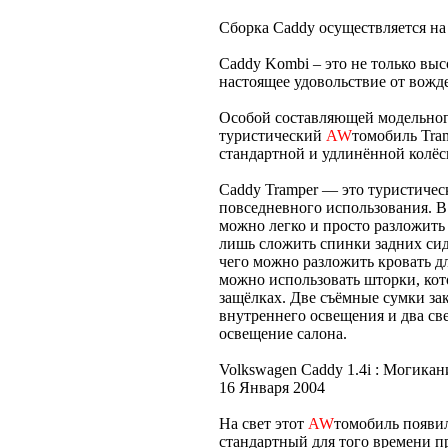
Сборка Caddy осуществляется на
Caddy Kombi – это не только вы
настоящее удовольствие от вожд
Особой составляющей модельног
туристический
AW
томобиль Tram
стандартной и удлинённой колёс
Caddy Tramper — это туристиче
повседневного использования. 
можно легко и просто разложить
лишь сложить спинки задних сид
чего можно разложить кровать д
можно использовать шторки, кот
защёлках. Две съёмные сумки за
внутреннего освещения и два св
освещение салона.
Volkswagen Caddy 1.4i : Могика
16 Января 2004
На свет этот
AW
томобиль появил
стандартный для того времени пр