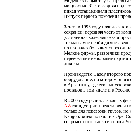
Модель оснащают 1,6-литровым
мощностью 81 л.с. Задняя подвес
пикап устанавливали пластиковы
Выпуск первого поколения продо
Затем, в 1995 году появился вт
сохранен: передняя часть от ко
удлиненная колесная база и про
только самое необходимое - ведь
пользовался большим спросом не 
Мелкие фирмы, развозчики проду
перевозящие небольшие партии 
довольны.
Производство Caddy второго пок
оборудование, на котором он изг
в Аргентину, где его выпуск вс
поставок в том числе и в Россию.
В 2000 году рынок легковых фу
AW
тоиндустрии представляли н
только для перевозки грузов, но
Kangoo, затем появились Opel C
современного рынка и спроса Vo