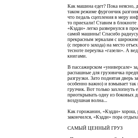
Как машина едет? Пока неясно, д
таком режиме фургончик разгоняе
что педаль сцепления в меру инф
то приехали! Ставим в блокноте
«Кэдди» легко развернулся в про
самой машины! Спасибо радиусу
прекрасным зеркалам с широким
(с первого захода) на место отъ
тесноте переулка «газели». А вед
книгами.
В пассажирском «универсале» за
распашные для грузовичка предп
разгрузки. Зато поднятая дверь 
особенно важно) и взмывает так 
грузчик. Вот только захлопнуть е
приоткрывать одну из боковых д
воздушная волна...
Как горожанин, «Кэдди» хорош, р
закончился, «Кэдди» пора отдыхат
САМЫЙ ЦЕННЫЙ ГРУЗ