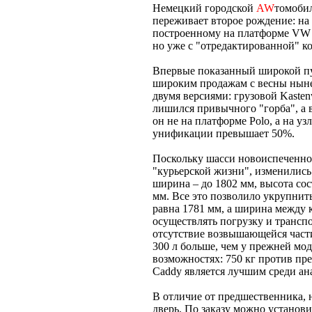
Немецкий городской
AW
томобил
переживает второе рождение: на
построенному на платформе VW 
но уже с "отредактированной" 
Впервые показанный широкой пу
широким продажам с весны нынеш
двумя версиями: грузовой Kaste
лишился привычного "горба", а в
он не на платформе Polo, а на уз
унификации превышает 50%.
Поскольку шасси новоиспеченног
"курьерской жизни", изменились 
ширина – до 1802 мм, высота сос
мм. Все это позволило укрупнит
равна 1781 мм, а ширина между 
осуществлять погрузку и трансп
отсутствие возвышающейся части,
300 л больше, чем у прежней мо
возможностях: 750 кг против пр
Caddy является лучшим среди ан
В отличие от предшественника,
дверь. По заказу можно установи