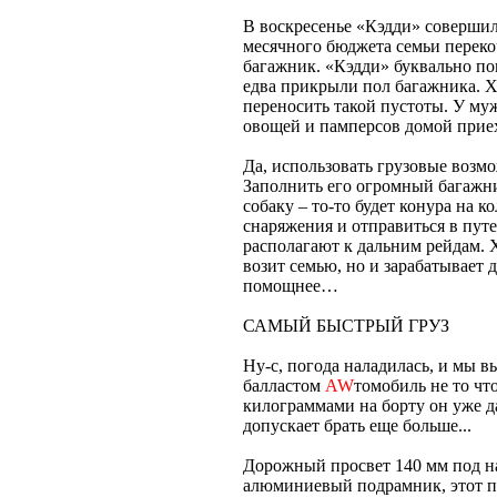
В воскресенье «Кэдди» совершил
месячного бюджета семьи перекоч
багажник. «Кэдди» буквально пог
едва прикрыли пол багажника. Х
переносить такой пустоты. У муж
овощей и памперсов домой приех
Да, использовать грузовые возмо
Заполнить его огромный багажни
собаку – то-то будет конура на 
снаряжения и отправиться в пут
располагают к дальним рейдам. Х
возит семью, но и зарабатывает д
помощнее…
САМЫЙ БЫСТРЫЙ ГРУЗ
Ну-с, погода наладилась, и мы 
балластом
AW
томобиль не то что
килограммами на борту он уже да
допускает брать еще больше...
Дорожный просвет 140 мм под на
алюминиевый подрамник, этот пр