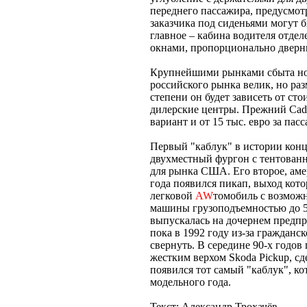
переднего пассажира, предусмот
заказчика под сиденьями могут 
главное – кабина водителя отдел
окнами, пропорционально дверн
Крупнейшими рынками сбыта нов
российского рынка велик, но раз
степени он будет зависеть от ст
дилерские центры. Прежний Caddy
вариант и от 15 тыс. евро за пас
Первый "каблук" в истории конц
двухместный фургон с тентованн
для рынка США. Его второе, амер
года появился пикап, выход кот
легковой
AW
томобиль с возмож
машины грузоподъемностью до 5
выпускалась на дочернем предпр
пока в 1992 году из-за граждан
свернуть. В середине 90-х годо
жестким верхом Skoda Pickup, сд
появился тот самый "каблук", ко
модельного года.
Текст: Александр Трохачёв