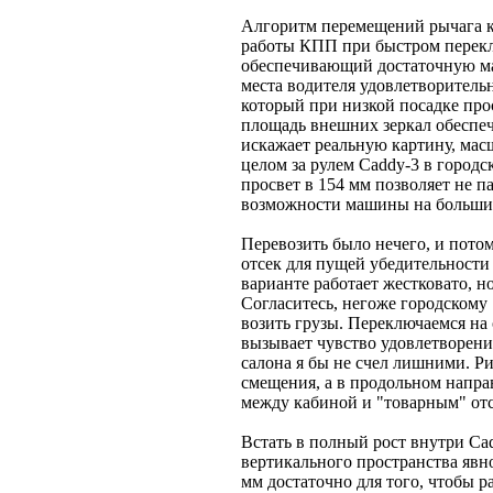
Алгоритм перемещений рычага ко
работы КПП при быстром перекл
обеспечивающий достаточную ма
места водителя удовлетворительн
который при низкой посадке прос
площадь внешних зеркал обеспеч
искажает реальную картину, мас
целом за рулем Caddy-3 в город
просвет в 154 мм позволяет не п
возможности машины на больших
Перевозить было нечего, и пото
отсек для пущей убедительности
варианте работает жестковато, н
Согласитесь, негоже городскому
возить грузы. Переключаемся на
вызывает чувство удовлетворени
салона я бы не счел лишними. Р
смещения, а в продольном напра
между кабиной и "товарным" отс
Встать в полный рост внутри Ca
вертикального пространства явно
мм достаточно для того, чтобы р