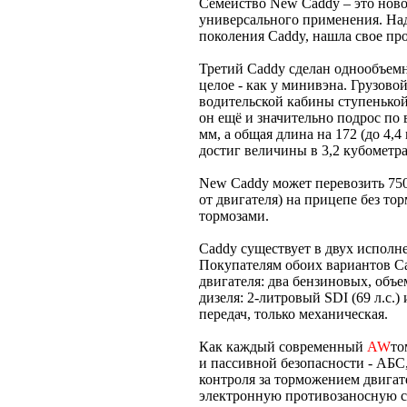
Семейство New Caddy – это нов
универсального применения. На
поколения Caddy, нашла свое пр
Третий Caddy сделан однообъемны
целое - как у минивэна. Грузовой
водительской кабины ступенькой
он ещё и значительно подрос по 
мм, а общая длина на 172 (до 4,4
достиг величины в 3,2 кубометра
New Caddy может перевозить 750 
от двигателя) на прицепе без тор
тормозами.
Caddy существует в двух исполн
Покупателям обоих вариантов Ca
двигателя: два бензиновых, объемом
дизеля: 2-литровый SDI (69 л.с.)
передач, только механическая.
Как каждый современный
AW
то
и пассивной безопасности - АБС
контроля за торможением двига
электронную противозаносную с