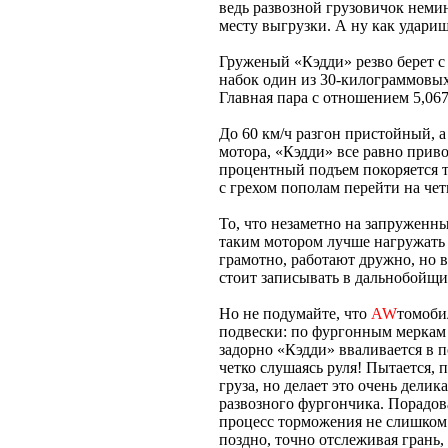
ведь развозной грузовичок неми
месту выгрузки. А ну как удари
Груженый «Кэдди» резво берет с 
набок один из 30-килограммовых
Главная пара с отношением 5,067 
До 60 км/ч разгон пристойный, а
мотора, «Кэдди» все равно привоз
процентный подъем покоряется то
с грехом пополам перейти на че
То, что незаметно на запруженны
таким мотором лучше нагружать 
грамотно, работают дружно, но в
стоит записывать в дальнобойщи
Но не подумайте, что
AW
томоби
подвески: по фургонным меркам 
задорно «Кэдди» вваливается в 
четко слушаясь руля! Пытается, п
груза, но делает это очень делик
развозного фургончика. Порадов
процесс торможения не слишком 
поздно, точно отслеживая грань, 