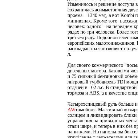
Изменилось и решение доступа в
сохранилась асимметричная двуст
проема – 1340 мм), а вот Kombi
минивэнах. Кроме того, пассажи
человек: одного – на переднем к
рядах по три человека. Более тог
третьем ряду. Подобной вместимо
европейских малотоннажников. 
раскладываться позволяет получ
л.
Для своего коммерческого "посы
дизельных мотора. Базовыми явл
и 75-сильный бензиновый объемом
литровый турбодизель TDI мощно
отдачей в 102 л.с. В стандартн
тормоза и ABS, а в качестве опц
Четырехспицевый руль больше на
AW
томобиля. Массивный козыре
солнцем и ликвидировать блики 
управления на привычных местах
стали шире, и теперь в них без 
напитками. На напольном боксе,
углубление с держателями для дв