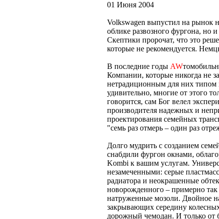
01 Июня 2004
Volkswagen выпустил на рынок н
облике развозного фургона, но 
Скептики пророчат, что это реше
которые не рекомендуется. Нем
В последние годы
AW
томобильн
Компании, которые никогда не з
нетрадиционным для них типом ку
удивительно, многие от этого т
говорится, сам Бог велел экспер
производителя надежных и непр
проектирования семейных транс
"семь раз отмерь – один раз отре
Долго мудрить с созданием сем
снабдили фургон окнами, облаго
Kombi к вашим услугам. Универс
незамеченными: серые пластмас
радиатора и неокрашенные обтек
новорожденного – примерно так 
натруженные мозоли. Двойное на
закрывающих середину колесных
дорожный чемодан. И только от б