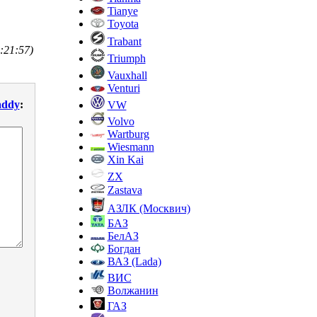
Tianye
Toyota
Trabant
:21:57)
Triumph
Vauxhall
Venturi
addy
:
VW
Volvo
Wartburg
Wiesmann
Xin Kai
ZX
Zastava
АЗЛК (Москвич)
БАЗ
БелАЗ
Богдан
ВАЗ (Lada)
ВИС
Волжанин
ГАЗ