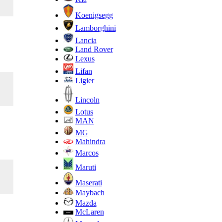
Koenigsegg
Lamborghini
Lancia
Land Rover
Lexus
Lifan
Ligier
Lincoln
Lotus
MAN
MG
Mahindra
Marcos
Maruti
Maserati
Maybach
Mazda
McLaren