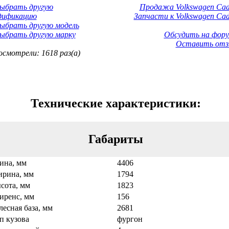
Выбрать другую
Продажа Volkswagen Cad
дификацию
Запчасти к Volkswagen Cad
ыбрать другую модель
ыбрать другую марку
Обсудить на фору
Оставить отз
смотрели: 1618 раз(а)
Технические характеристики:
Габариты
ина, мм
4406
рина, мм
1794
сота, мм
1823
иренс, мм
156
лесная база, мм
2681
п кузова
фургон