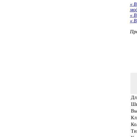
« 
мо
« В
« В
Про
Дл
Ши
Вы
Кл
Ко
Ти