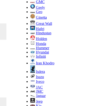
GMC
Geely
Geo
Ginetta
Great Wall
Hafei
Hindustan
Holden
Honda
Hummer
Hyundai
Infiniti
Iran Khodro
Isdera
Isuzu
Iveco
JAC
JMC
Jaguar
Jeep
Kia