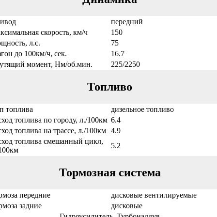
ивод
передний
ксимальная скорость, км/ч
150
щность, л.с.
75
згон до 100км/ч, сек.
16.7
утящий момент, Нм/об.мин.
225/2250
Топливо
п топлива
дизельное топливо
сход топлива по городу, л./100км
6.4
сход топлива на трассе, л./100км
4.9
сход топлива смешанный цикл,
5.2
/100км
Тормозная система
рмоза передние
дисковые вентилируемые
рмоза задние
дисковые
Гидроусилитель, Турбонаддув