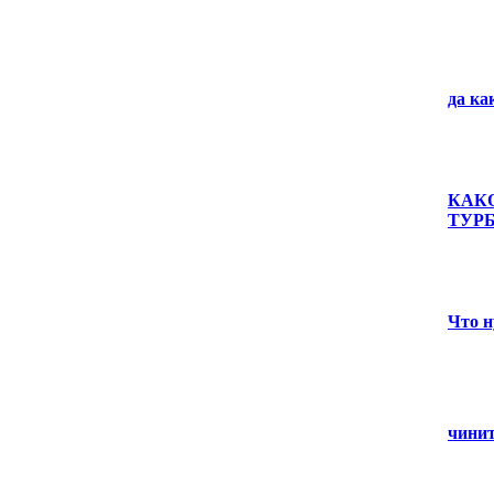
да ка
КАК
ТУР
Что н
чинит