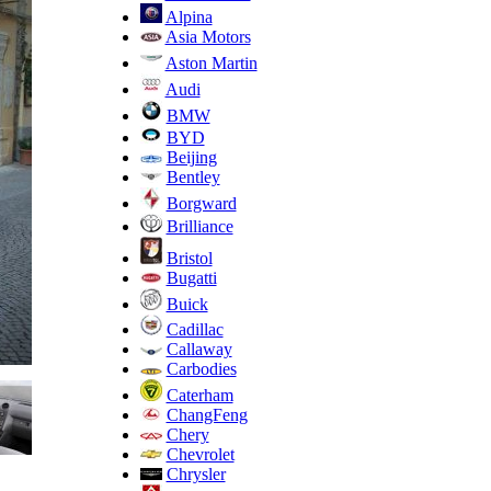
Alpina
Asia Motors
Aston Martin
Audi
BMW
BYD
Beijing
Bentley
Borgward
Brilliance
Bristol
Bugatti
Buick
Cadillac
Callaway
Carbodies
Caterham
ChangFeng
Chery
Chevrolet
Chrysler