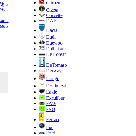
Citroen
dy »
dy »
Cizeta
Corvette
ме »
DAF
ыв »
Dacia
Dadi
Daewoo
Daihatsu
De Lorean
DeTomaso
Derways
Dodge
Doninvest
Eagle
Excalibur
FAW
FSO
Ferrari
Fiat
Ford