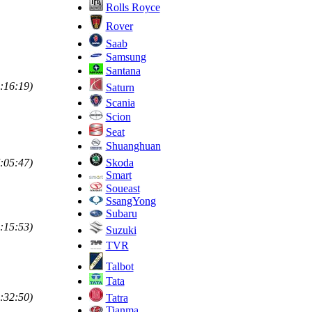
Rolls Royce
Rover
Saab
Samsung
Santana
:16:19)
Saturn
Scania
Scion
Seat
Shuanghuan
Skoda
:05:47)
Smart
Soueast
SsangYong
Subaru
:15:53)
Suzuki
TVR
Talbot
Tata
:32:50)
Tatra
Tianma