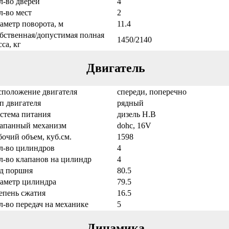
л-во дверей
4
л-во мест
2
аметр поворота, м
11.4
бственная/допустимая полная
1450/2140
са, кг
Двигатель
сположение двигателя
спереди, поперечно
п двигателя
рядный
стема питания
дизель Н.В
апанный механизм
dohc, 16V
бочий объем, куб.см.
1598
л-во цилиндров
4
л-во клапанов на цилиндр
4
д поршня
80.5
аметр цилиндра
79.5
епень сжатия
16.5
л-во передач на механике
5
Динамика