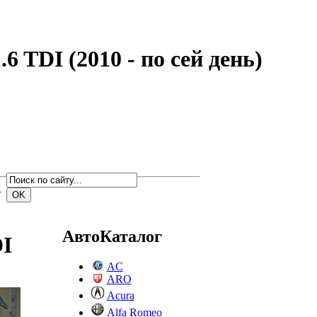
 TDI (2010 - по сей день)
м
АвтоКаталог
DI
AC
ARO
Acura
Alfa Romeo