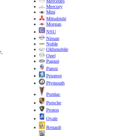
Mercedes
Mercury
Mini
Mitsubishi
Morgan
NSU
Nissan
Noble
Oldsmobile
е,
Opel
Pagani
Panoz
Peugeot
Plymouth
Pontiac
Porsche
Proton
Qvale
Renault