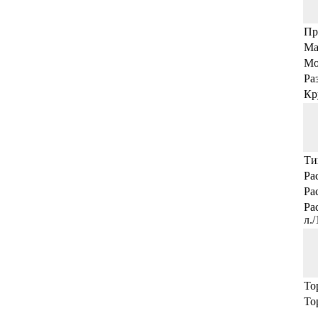
Пр
Ма
Мо
Ра
Кр
Ти
Ра
Ра
Ра
л.
То
То