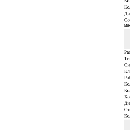
Ко
Ко
Ди
Со
мас
Ра
Ти
Си
Кл
Ра
Ко
Ко
Хо
Ди
Ст
Ко