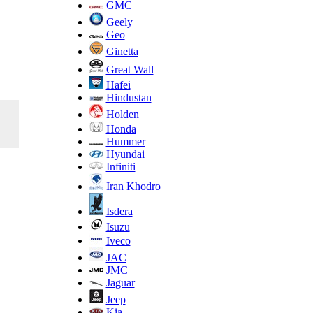
GMC
Geely
Geo
Ginetta
Great Wall
Hafei
Hindustan
Holden
Honda
Hummer
Hyundai
Infiniti
Iran Khodro
Isdera
Isuzu
Iveco
JAC
JMC
Jaguar
Jeep
Kia