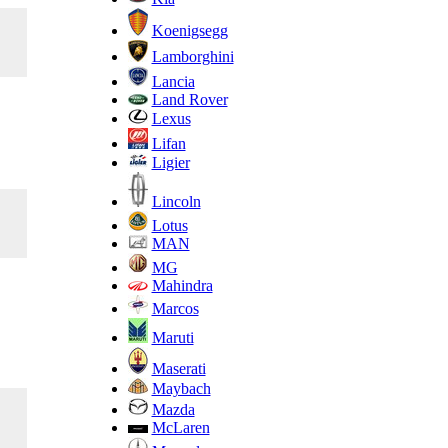
Koenigsegg
Lamborghini
Lancia
Land Rover
Lexus
Lifan
Ligier
Lincoln
Lotus
MAN
MG
Mahindra
Marcos
Maruti
Maserati
Maybach
Mazda
McLaren