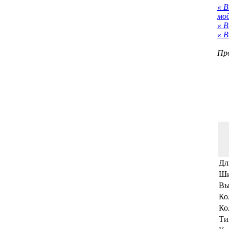
« 
мо
« В
« В
Про
Дл
Ши
Вы
Ко
Ко
Ти