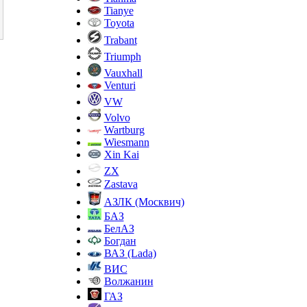
Tianye
Toyota
Trabant
Triumph
Vauxhall
Venturi
VW
Volvo
Wartburg
Wiesmann
Xin Kai
ZX
Zastava
АЗЛК (Москвич)
БАЗ
БелАЗ
Богдан
ВАЗ (Lada)
ВИС
Волжанин
ГАЗ