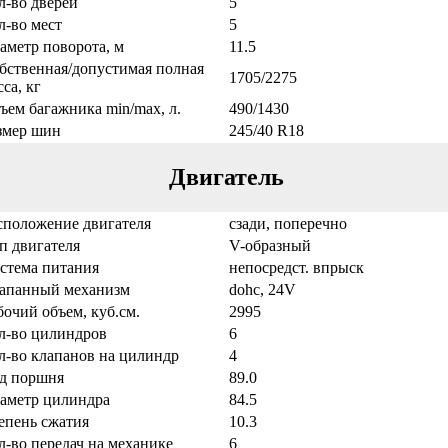
л-во дверей
5
л-во мест
5
аметр поворота, м
11.5
бственная/допустимая полная
1705/2275
са, кг
ъем багажника min/max, л.
490/1430
змер шин
245/40 R18
Двигатель
сположение двигателя
сзади, поперечно
п двигателя
V-образный
стема питания
непосредст. впрыск
апанный механизм
dohc, 24V
бочий объем, куб.см.
2995
л-во цилиндров
6
л-во клапанов на цилиндр
4
д поршня
89.0
аметр цилиндра
84.5
епень сжатия
10.3
л-во передач на механике
6