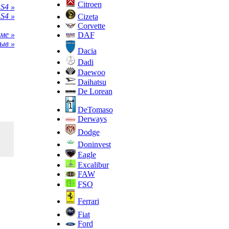
Citroen
S4 »
S4 »
Cizeta
Corvette
ме »
DAF
ыв »
Dacia
Dadi
Daewoo
Daihatsu
De Lorean
DeTomaso
Derways
Dodge
Doninvest
Eagle
Excalibur
FAW
FSO
Ferrari
Fiat
Ford