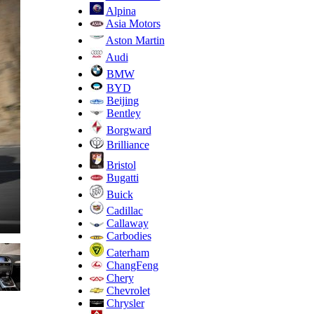
Alpina
Asia Motors
Aston Martin
Audi
BMW
BYD
Beijing
Bentley
Borgward
Brilliance
Bristol
Bugatti
Buick
Cadillac
Callaway
Carbodies
Caterham
ChangFeng
Chery
Chevrolet
Chrysler