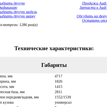
Выбрать другую
Продажа Audi 
дификацию
Запчасти к Audi 
ыбрать другую модель
ыбрать другую марку
Обсудить на фору
Оставить отз
смотрели: 1286 раз(а)
Технические характеристики:
Габариты
ина, мм
4717
рина, мм
1826
сота, мм
1415
лесная база, мм
2811
лея передняя/задняя, мм
1552/1539
п кузова
универсал