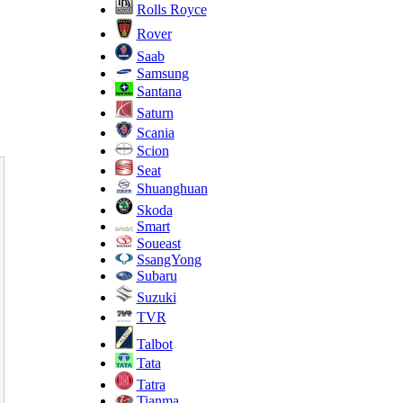
Rolls Royce
Rover
Saab
Samsung
Santana
Saturn
Scania
Scion
Seat
Shuanghuan
Skoda
Smart
Soueast
SsangYong
Subaru
Suzuki
TVR
Talbot
Tata
Tatra
Tianma