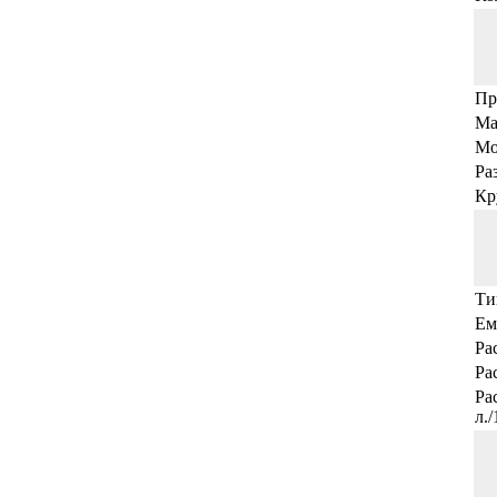
Пр
Ма
Мо
Ра
Кр
Ти
Ем
Ра
Ра
Ра
л.