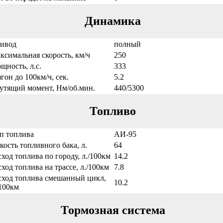
Динамика
ивод
полный
ксимальная скорость, км/ч
250
щность, л.с.
333
згон до 100км/ч, сек.
5.2
утящий момент, Нм/об.мин.
440/5300
Топливо
п топлива
АИ-95
кость топливного бака, л.
64
сход топлива по городу, л./100км
14.2
сход топлива на трассе, л./100км
7.8
сход топлива смешанный цикл,
10.2
/100км
Тормозная система