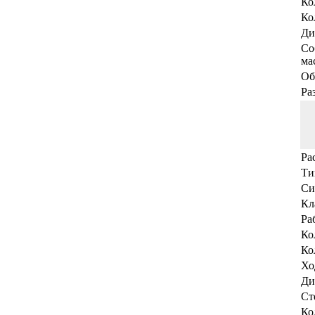
Ко
Ко
Ди
Со
мас
Об
Ра
Ра
Ти
Си
Кл
Ра
Ко
Ко
Хо
Ди
Ст
Ко