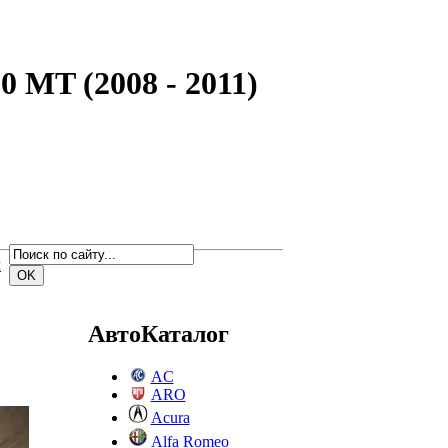
0 MT (2008 - 2011)
м
АвтоКаталог
AC
ARO
Acura
Alfa Romeo