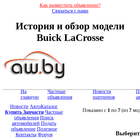
Как разместить объявление?
Связаться с нами
История и обзор модели
Buick LaCrosse
На
Частные
Новости
П
главную
объявления
партнеров
а
Новости
АвтоКаталог
Показано с
1
по
7
(из
7
мод
Купить Запчасти
Частные
объявления
Поиск
автомобилей
Подать
объявление
Полезное
Выберит
Контакты
Форум