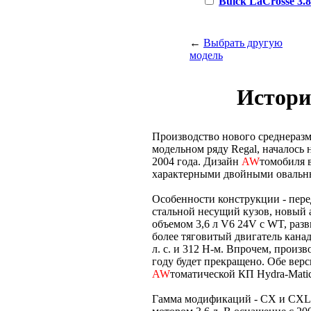
Buick LaCrosse 3.8 
←
Выбрать другую
модель
Истори
Производство нового среднеразм
модельном ряду Regal, началось
2004 года. Дизайн
AW
томобиля 
характерными двойными овальн
Особенности конструкции - пере
стальной несущий кузов, новый
объемом 3,6 л V6 24V с WT, разв
более тяговитый двигатель кана
л. с. и 312 Н-м. Впрочем, произв
году будет прекращено. Обе вер
AW
томатической КП Hydra-Matic
Гамма модификаций - СХ и CXL с