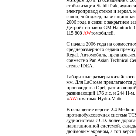
мотором 3,6 л. В оснащение с 20
стабилизации StabiliTrak, аудиос
электропривод стекол и зеркал,
салон, чейнджер, навигационная
2006 года в связи с закрытием з
Детройт на завод GM Hamtrack. 
115 808
AW
томобилей.
С начала 2006 года на совместн
среднеразмерного седана премиу
Regal. Автомобиль, предназначе
совместно Pan Asian Technical C
ателье IDEA.
Габаритные размеры китайского L
мм. Для LaCrosse предлагаются д
производства Opel, развивающий 
развивающий 176 л.с. и 244 Н-м.
«
AW
томатом» Hydra-Matic.
В оснащение версии 2.4 Medium
противобуксовочная система TCS
аудиосистема с CD. Более дорог
навигационной системой, склад
дюймовым экраном, а топ-версия