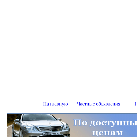
На главную
Частные объявления
Н